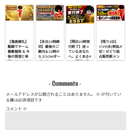
【満員御礼】
【本日23時締
【明日23時受
【残り3日】
動画でチーム
切】最後のご
付終了】迷っ
7/29(水)参加〆
募集報告 ＆ 今
案内＆22時か
ているあなた
切！せどり独
後の発信と幸
ら ZOOMオー
へ。よくある9
占販売新メン
運のラッパイ
プンオフィス
つの疑問に答
バーのリアル
チョウ
開催 せどり独
えます
進捗報告
占販売
Comments
-
-
メールアドレスが公開されることはありません。
※
が付いてい
る欄は必須項目です
コメント
※