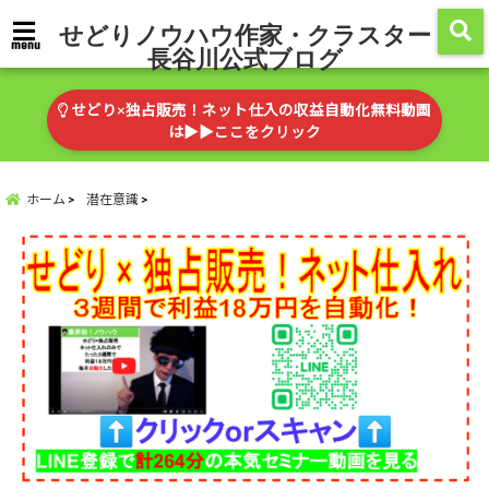
せどりノウハウ作家・クラスター
menu
長谷川公式ブログ
せどり×独占販売！ネット仕入の収益自動化無料動画
は▶︎▶︎ここをクリック
ホーム
潜在意識