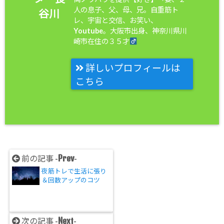
人の息子、父、母、兄。自重筋ト
谷川
レ、宇宙と交信、お笑い、
Youtube。大阪市出身、神奈川県川
崎市在住の３５才
詳しいプロフィールは
こちら
Prev
前の記事 -
-
夜筋トレで生活に張り
＆回数アップのコツ
Next
次の記事 -
-