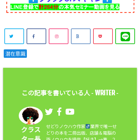
潜在意識
WRITER
この記事を書いている人 -
-
せどりノウハウ作家
業界で唯一せ
クラス
どりの本を二冊出版、店舗＆電脳の
ター長
両ノウハウを提供【好き】→妻、２