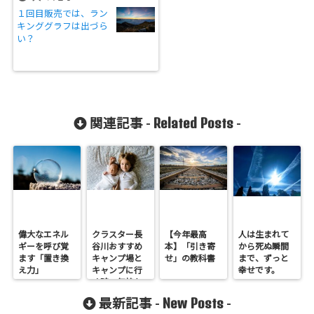
１回目販売では、ラン
キンググラフは出づら
い？
Related Posts
関連記事 -
-
偉大なエネル
クラスター長
【今年最高
人は生まれて
ギーを呼び覚
谷川おすすめ
本】「引き寄
から死ぬ瞬間
ます「置き換
キャンプ場と
せ」の教科書
まで、ずっと
え力」
キャンプに行
幸せです。
く時の気持ち
構え
New Posts
最新記事 -
-