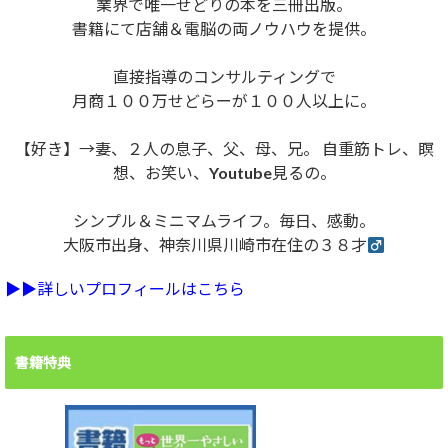
業界で唯一せどりの本を三冊出版。
書籍にて店舗＆電脳の両ノウハウを提供。
直接指導のコンサルティングで
月商１００万せどらーが１００人以上に。
【好き】→妻、２人の息子、父、母、兄。 自重筋トレ、瞑
想、お笑い、Youtube見るの。
シンプル＆ミニマムライフ。毎日、感動。
大阪市出身、神奈川県川崎市在住の３８才
▶︎▶︎詳しいプロフィールはこちら
書籍特典