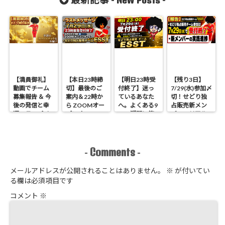
最新記事 -
-
【満員御礼】
【本日23時締
【明日23時受
【残り3日】
動画でチーム
切】最後のご
付終了】迷っ
7/29(水)参加〆
募集報告 ＆ 今
案内＆22時か
ているあなた
切！せどり独
後の発信と幸
ら ZOOMオー
へ。よくある9
占販売新メン
運のラッパイ
プンオフィス
つの疑問に答
バーのリアル
チョウ
開催 せどり独
えます
進捗報告
占販売
Comments
-
-
メールアドレスが公開されることはありません。
※
が付いてい
る欄は必須項目です
コメント
※