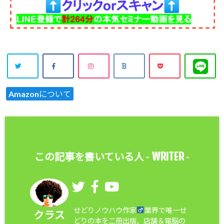
Amazonについて
WRITER
この記事を書いている人 -
-
せどりノウハウ作家
業界で唯一せ
クラス
どりの本を二冊出版、店舗＆電脳の