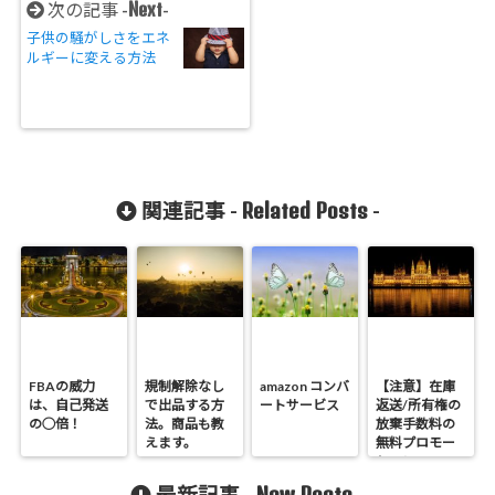
Next
次の記事 -
-
子供の騒がしさをエネ
ルギーに変える方法
Related Posts
関連記事 -
-
FBAの威力
規制解除なし
amazon コンバ
【注意】在庫
は、自己発送
で出品する方
ートサービス
返送/所有権の
の○倍！
法。商品も教
放棄手数料の
えます。
無料プロモー
ション
New Posts