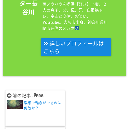
ター長
両ノウハウを提供【好き】→妻、２
人の息子、父、母、兄。自重筋ト
谷川
レ、宇宙と交信、お笑い、
Youtube。大阪市出身、神奈川県川
崎市在住の３５才
詳しいプロフィールは
こちら
Prev
前の記事 -
-
瞑想で雑念がでるのは
何故か？