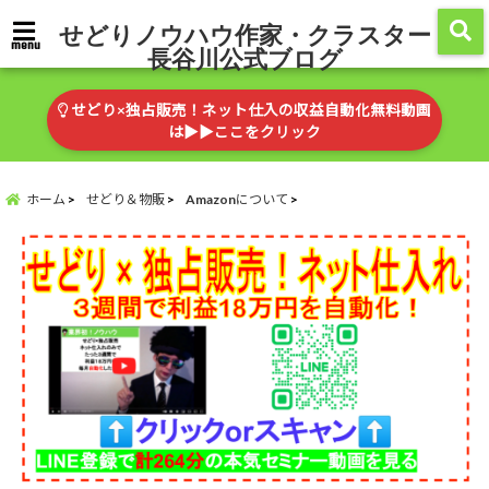
せどりノウハウ作家・クラスター
menu
長谷川公式ブログ
せどり×独占販売！ネット仕入の収益自動化無料動画
は▶︎▶︎ここをクリック
ホーム
せどり＆物販
Amazonについて