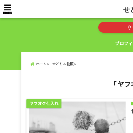
せ
menu
プロフィ
ホーム
せどり＆物販
「 ヤフ
ヤフオク仕入れ