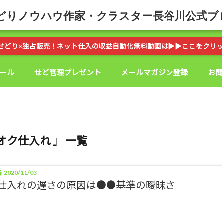
どりノウハウ作家・クラスター長谷川公式ブ
せどり×独占販売！ネット仕入の収益自動化無料動画は▶︎▶︎ここをクリ
ール
せど管理プレゼント
メールマガジン登録
お
オク仕入れ 」 一覧
2020/11/03
仕入れの遅さの原因は●●基準の曖昧さ