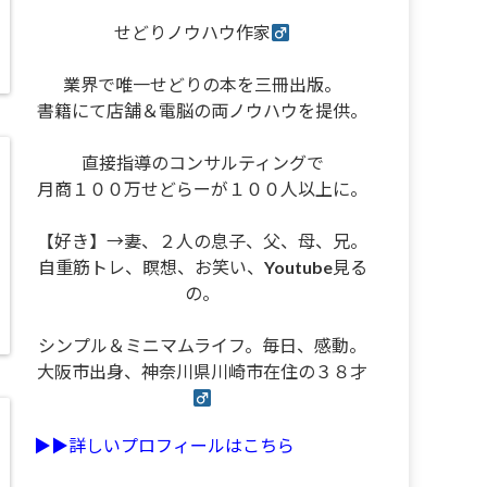
せどりノウハウ作家
業界で唯一せどりの本を三冊出版。
書籍にて店舗＆電脳の両ノウハウを提供。
直接指導のコンサルティングで
月商１００万せどらーが１００人以上に。
【好き】→妻、２人の息子、父、母、兄。
自重筋トレ、瞑想、お笑い、Youtube見る
の。
シンプル＆ミニマムライフ。毎日、感動。
大阪市出身、神奈川県川崎市在住の３８才
▶︎▶︎詳しいプロフィールはこちら