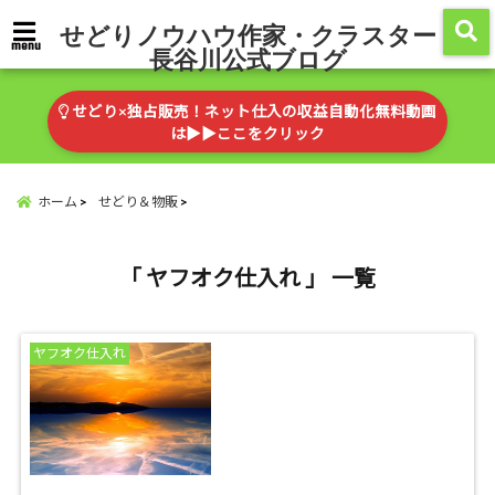
せどりノウハウ作家・クラスター
menu
長谷川公式ブログ
せどり×独占販売！ネット仕入の収益自動化無料動画
は▶︎▶︎ここをクリック
ホーム
せどり＆物販
「 ヤフオク仕入れ 」 一覧
ヤフオク仕入れ