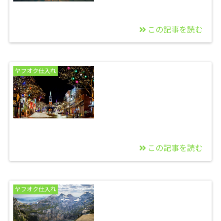
この記事を読む
2016/02/07
ヤフオク仕入れも美味
ヤフオク仕入れ
しいでぇ〜。
この記事を読む
2015/08/31
無料電脳せどりツール
ヤフオク仕入れ
の紹介☆