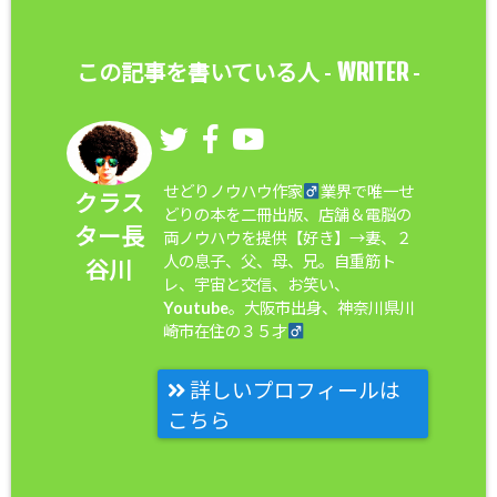
WRITER
この記事を書いている人 -
-
せどりノウハウ作家
業界で唯一せ
クラス
どりの本を二冊出版、店舗＆電脳の
ター長
両ノウハウを提供【好き】→妻、２
人の息子、父、母、兄。自重筋ト
谷川
レ、宇宙と交信、お笑い、
Youtube。大阪市出身、神奈川県川
崎市在住の３５才
詳しいプロフィールは
こちら