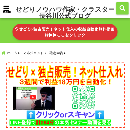
せどりノウハウ作家・クラスター
menu
長谷川公式ブログ
せどり×独占販売！ネット仕入の収益自動化無料動画
は▶︎▶︎ここをクリック
ホーム
マネジメント
確定申告