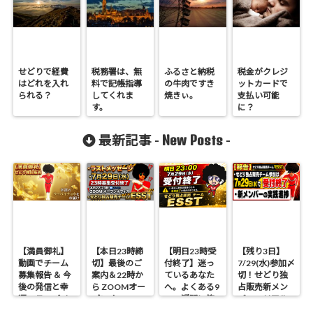
せどりで経費
税務署は、無
ふるさと納税
税金がクレジ
はどれを入れ
料で記帳指導
の牛肉ですき
ットカードで
られる？
してくれま
焼きぃ。
支払い可能
す。
に？
New Posts
最新記事 -
-
【満員御礼】
【本日23時締
【明日23時受
【残り3日】
動画でチーム
切】最後のご
付終了】迷っ
7/29(水)参加〆
募集報告 ＆ 今
案内＆22時か
ているあなた
切！せどり独
後の発信と幸
ら ZOOMオー
へ。よくある9
占販売新メン
運のラッパイ
プンオフィス
つの疑問に答
バーのリアル
チョウ
開催 せどり独
えます
進捗報告