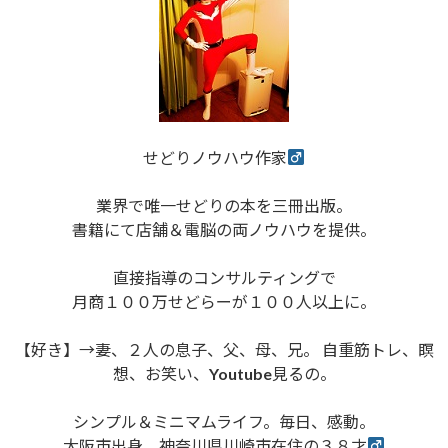
せどりノウハウ作家
業界で唯一せどりの本を三冊出版。
書籍にて店舗＆電脳の両ノウハウを提供。
直接指導のコンサルティングで
月商１００万せどらーが１００人以上に。
【好き】→妻、２人の息子、父、母、兄。 自重筋トレ、瞑
想、お笑い、Youtube見るの。
シンプル＆ミニマムライフ。毎日、感動。
大阪市出身、神奈川県川崎市在住の３８才