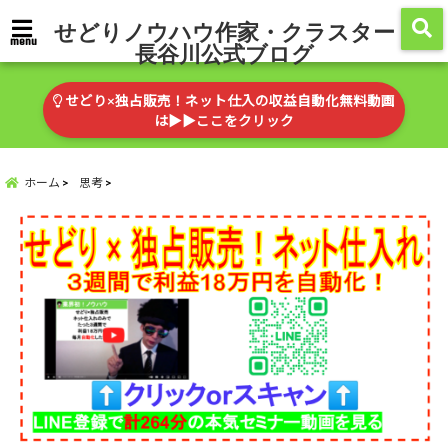
せどりノウハウ作家・クラスター
menu
長谷川公式ブログ
せどり×独占販売！ネット仕入の収益自動化無料動画
は▶︎▶︎ここをクリック
ホーム
思考