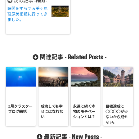
Next
次の記事 -
-
時間をずらす＆美ヶ原
高原美術館に行ってき
ました。
Related Posts
関連記事 -
-
5月クラスター
成功しても幸
永遠に続く本
目標達成に
ブログ総括
せにはなれな
物のモチベー
○○○○が少
い
ションとは？
ないから成せ
ない。
New Posts
最新記事 -
-