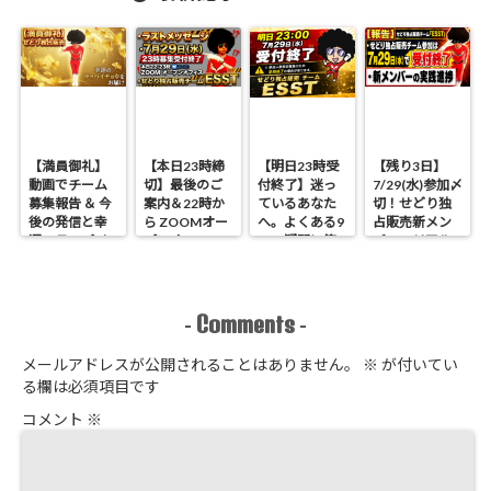
【満員御礼】
【本日23時締
【明日23時受
【残り3日】
動画でチーム
切】最後のご
付終了】迷っ
7/29(水)参加〆
募集報告 ＆ 今
案内＆22時か
ているあなた
切！せどり独
後の発信と幸
ら ZOOMオー
へ。よくある9
占販売新メン
運のラッパイ
プンオフィス
つの疑問に答
バーのリアル
チョウ
開催 せどり独
えます
進捗報告
占販売
Comments
-
-
メールアドレスが公開されることはありません。
※
が付いてい
る欄は必須項目です
コメント
※