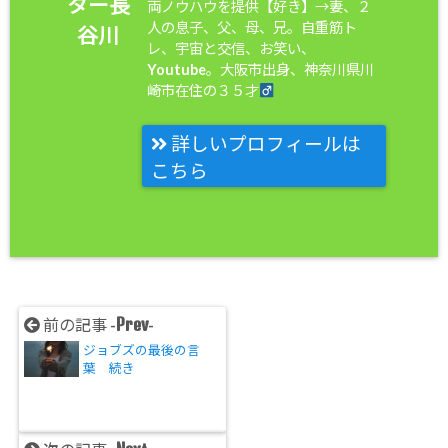
ター長
両ノウハウを提供【好き】→妻、２
人の息子、父、母、兄。自重筋ト
谷川
レ、宇宙と交信、お笑い、
Youtube。大阪市出身、神奈川県川
崎市在住の３５才
詳しいプロフィールは
こちら
Prev
前の記事 -
-
ジョブズの最後の言
葉 続き