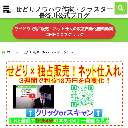
せどりノウハウ作家・クラスター
menu
長谷川公式ブログ
せどり×独占販売！ネット仕入の収益自動化無料動画
は▶︎▶︎ここをクリック
ホーム
仕入れ判断（Keepa＆デルタ）