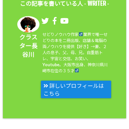
WRITER
この記事を書いている人 -
-
せどりノウハウ作家
業界で唯一せ
クラス
どりの本を二冊出版、店舗＆電脳の
ター長
両ノウハウを提供【好き】→妻、２
人の息子、父、母、兄。自重筋ト
谷川
レ、宇宙と交信、お笑い、
Youtube。大阪市出身、神奈川県川
崎市在住の３５才
詳しいプロフィールは
こちら