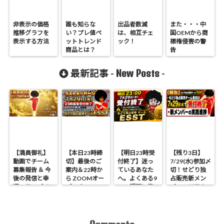
非表示の価格
誰も知らな
出品者数減
また・・・中
推移グラフを
い？プレ値ペ
は、相互チェ
国OEMから商
表示する方法
ットトレンド
ック！
標権侵害の警
商品とは？
告
New Posts
最新記事 -
-
【満員御礼】
【本日23時締
【明日23時受
【残り3日】
動画でチーム
切】最後のご
付終了】迷っ
7/29(水)参加〆
募集報告 ＆ 今
案内＆22時か
ているあなた
切！せどり独
後の発信と幸
ら ZOOMオー
へ。よくある9
占販売新メン
運のラッパイ
プンオフィス
つの疑問に答
バーのリアル
チョウ
開催 せどり独
えます
進捗報告
占販売