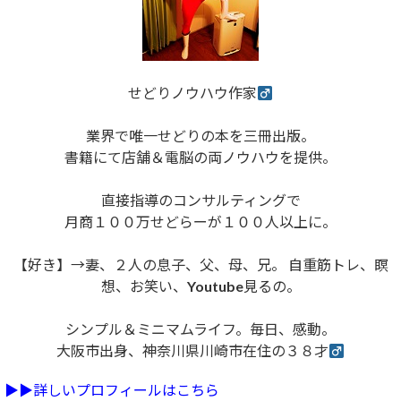
せどりノウハウ作家
業界で唯一せどりの本を三冊出版。
書籍にて店舗＆電脳の両ノウハウを提供。
直接指導のコンサルティングで
月商１００万せどらーが１００人以上に。
【好き】→妻、２人の息子、父、母、兄。 自重筋トレ、瞑
想、お笑い、Youtube見るの。
シンプル＆ミニマムライフ。毎日、感動。
大阪市出身、神奈川県川崎市在住の３８才
▶︎▶︎詳しいプロフィールはこちら