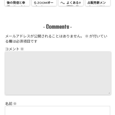
後の発信と幸
ら ZOOMオー
へ。よくある9
占販売新メン
運のラッパイ
プンオフィス
つの疑問に答
バーのリアル
チョウ
開催 せどり独
えます
進捗報告
占販売
Comments
-
-
メールアドレスが公開されることはありません。
※
が付いてい
る欄は必須項目です
コメント
※
名前
※