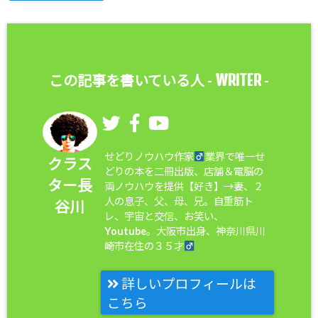
WRITER
この記事を書いている人 -
-
せどりノウハウ作家
業界で唯一せ
クラス
どりの本を二冊出版、店舗＆電脳の
ター長
両ノウハウを提供【好き】→妻、２
人の息子、父、母、兄。自重筋ト
谷川
レ、宇宙と交信、お笑い、
Youtube。大阪市出身、神奈川県川
崎市在住の３５才
詳しいプロフィールは
こちら