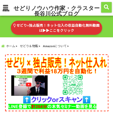
せどりノウハウ作家・クラスター
menu
長谷川公式ブログ
せどり×独占販売！ネット仕入の収益自動化無料動画
は▶︎▶︎ここをクリック
ホーム
せどり＆物販
Amazonについて