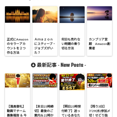
正式にAmazon
Ａｍａｚｏｎ
何日も売れな
カンブリア宮
のセラーアカ
にスティーブ・
い時期の乗り
殿 Amazon創
ウントを２つ
ジョブズがい
切る方法
業者
作る方法
た？
New Posts
最新記事 -
-
【満員御礼】
【本日23時締
【明日23時受
【残り3日】
動画でチーム
切】最後のご
付終了】迷っ
7/29(水)参加〆
募集報告 ＆ 今
案内＆22時か
ているあなた
切！せどり独