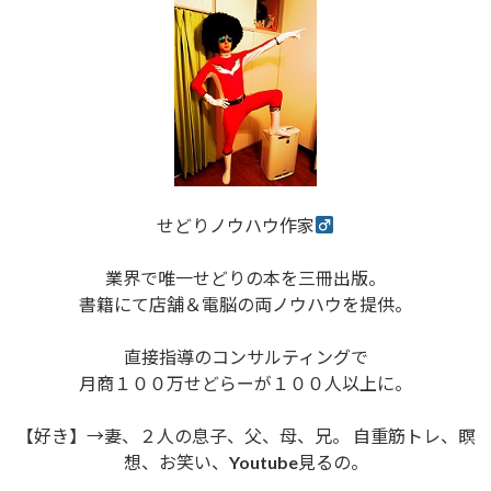
せどりノウハウ作家
業界で唯一せどりの本を三冊出版。
書籍にて店舗＆電脳の両ノウハウを提供。
直接指導のコンサルティングで
月商１００万せどらーが１００人以上に。
【好き】→妻、２人の息子、父、母、兄。 自重筋トレ、瞑
想、お笑い、Youtube見るの。