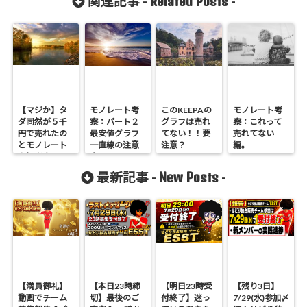
Related Posts
関連記事 -
-
【マジか】タ
モノレート考
このKEEPAの
モノレート考
ダ同然が５千
察：パート２
グラフは売れ
察：これって
円で売れたの
最安値グラフ
てない！！要
売れてない
とモノレート
一直線の注意
注意？
編。
上級考察。
点
New Posts
最新記事 -
-
【満員御礼】
【本日23時締
【明日23時受
【残り3日】
動画でチーム
切】最後のご
付終了】迷っ
7/29(水)参加〆