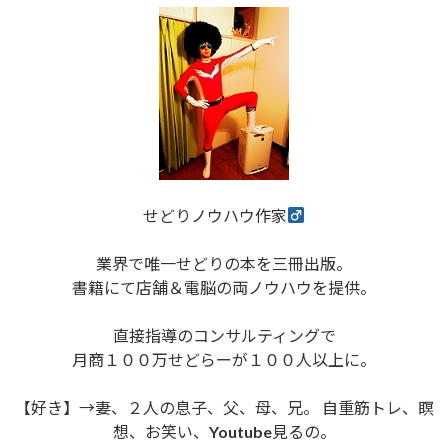
せどりノウハウ作家
業界で唯一せどりの本を三冊出版。
書籍にて店舗＆電脳の両ノウハウを提供。
直接指導のコンサルティングで
月商１００万せどらーが１００人以上に。
【好き】→妻、２人の息子、父、母、兄。 自重筋トレ、瞑
想、お笑い、Youtube見るの。