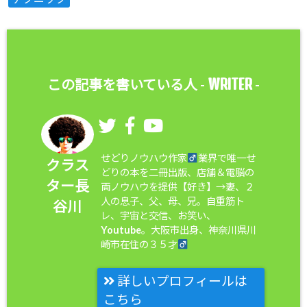
WRITER
この記事を書いている人 -
-
せどりノウハウ作家
業界で唯一せ
クラス
どりの本を二冊出版、店舗＆電脳の
ター長
両ノウハウを提供【好き】→妻、２
人の息子、父、母、兄。自重筋ト
谷川
レ、宇宙と交信、お笑い、
Youtube。大阪市出身、神奈川県川
崎市在住の３５才
詳しいプロフィールは
こちら