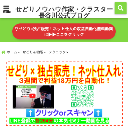
せどりノウハウ作家・クラスター
menu
長谷川公式ブログ
せどり×独占販売！ネット仕入の収益自動化無料動画
は▶︎▶︎ここをクリック
ホーム
せどり＆物販
テクニック