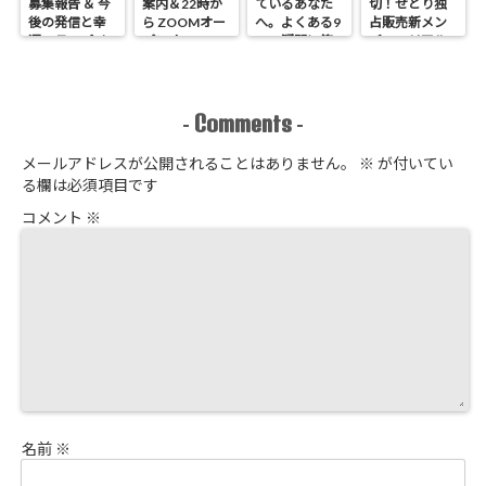
募集報告 ＆ 今
案内＆22時か
ているあなた
切！せどり独
後の発信と幸
ら ZOOMオー
へ。よくある9
占販売新メン
運のラッパイ
プンオフィス
つの疑問に答
バーのリアル
チョウ
開催 せどり独
えます
進捗報告
占販売
Comments
-
-
メールアドレスが公開されることはありません。
※
が付いてい
る欄は必須項目です
コメント
※
名前
※