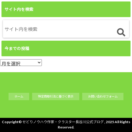
サイト内を検索
今までの投稿
今
ま
で
の
投
ホーム
特定商取引法に基づく表示
お問い合わせフォーム
稿
Copyright©
せどりノウハウ作家・クラスター長谷川公式ブログ
, 2025 All Rights
Reserved.