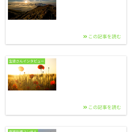
「ESST」
この記事を読む
2025/11/07
【今年最後】せどり独
生徒さんインタビュー
占販売×自動化のチー
ム「ESSTの案内」
この記事を読む
2025/10/23
【対談動画】営業利益
直接指導コンサル