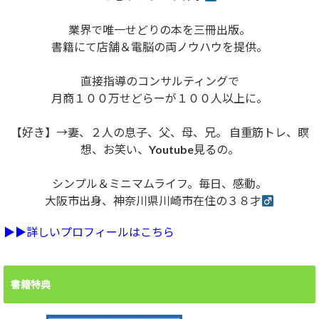
業界で唯一せどりの本を三冊出版。
書籍にて店舗＆電脳の両ノウハウを提供。
直接指導のコンサルティングで
月商１００万せどらーが１００人以上に。
【好き】→妻、２人の息子、父、母、兄。 自重筋トレ、瞑
想、お笑い、Youtube見るの。
シンプル＆ミニマムライフ。毎日、感動。
大阪市出身、神奈川県川崎市在住の３８才
▶︎▶︎詳しいプロフィールはこちら
書籍特典