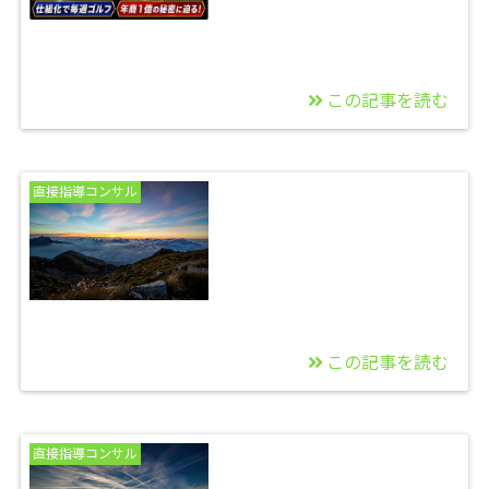
開！
この記事を読む
2026/06/26
【年商1億】新規リサ
直接指導コンサル
ーチほぼゼロで毎週ゴ
ルフ生活を実現した仕
組み化【実績インタビ
ュー】
この記事を読む
2025/11/14
【今日の２３時まで】
直接指導コンサル
今年最後のせどり独占
販売×自動化チーム