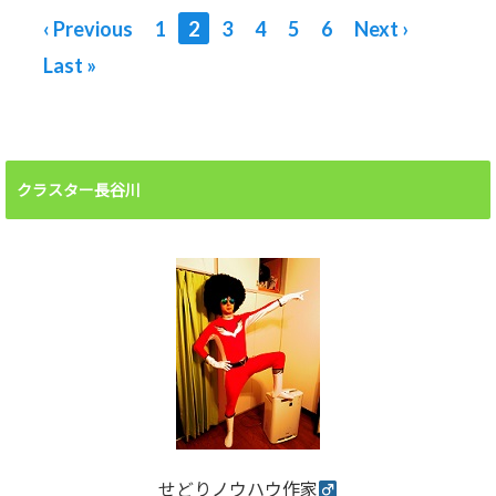
参加ラストチャンス？
‹ Previous
1
2
3
4
5
6
Next ›
せどり独占販売×自動
Last »
化チーム「ESST」
クラスター長谷川
せどりノウハウ作家