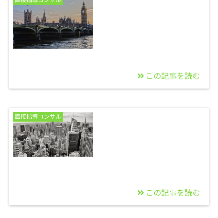
１００万オーバーを ９
ヶ月で達成！せどり独
占販売×自動化 マナさ
ん
この記事を読む
2025/09/24
知的財産権侵害は、独
直接指導コンサル
自カタログでAmazon
から来るか？
この記事を読む
2025/09/12