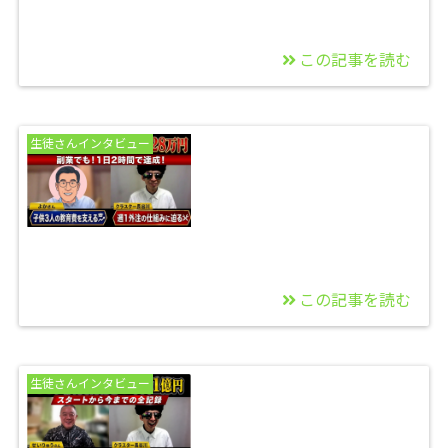
この記事を読む
2026/06/28
【月利57万】平日10
生徒さんインタビュー
時〜15時だけで稼ぐ2
児のママのワークスタ
イル インタビュー公
開！
この記事を読む
2026/06/27
【副業１日２時間】5
生徒さんインタビュー
人家族を支える月利益
28万円達成の「よかさ
ん」インタビュー公