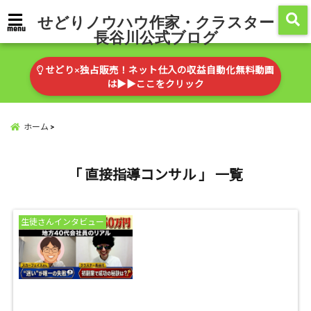
せどりノウハウ作家・クラスター
menu
長谷川公式ブログ
せどり×独占販売！ネット仕入の収益自動化無料動画
は▶︎▶︎ここをクリック
ホーム
「 直接指導コンサル 」 一覧
生徒さんインタビュー