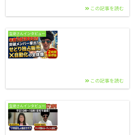
この記事を読む
2026/06/30
【副業未経験から月利
生徒さんインタビュー
益50万】地方40代会社
員が積み上げた「せど
り独占販売」のリアル
この記事を読む
2026/06/29
【年商1億1000万達成
生徒さんインタビュー
記念】実績者を輩出し
た「せどり独占販売×
自動化」の全体像【2
時間保存版】