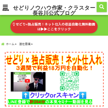
せどりノウハウ作家・クラスター
menu
長谷川公式ブログ
せどり×独占販売！ネット仕入の収益自動化無料動画
は▶︎▶︎ここをクリック
ホーム
潜在意識