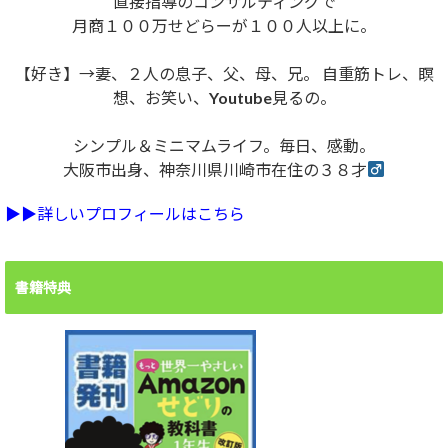
直接指導のコンサルティングで
月商１００万せどらーが１００人以上に。
【好き】→妻、２人の息子、父、母、兄。 自重筋トレ、瞑
想、お笑い、Youtube見るの。
シンプル＆ミニマムライフ。毎日、感動。
大阪市出身、神奈川県川崎市在住の３８才
▶︎▶︎詳しいプロフィールはこちら
書籍特典