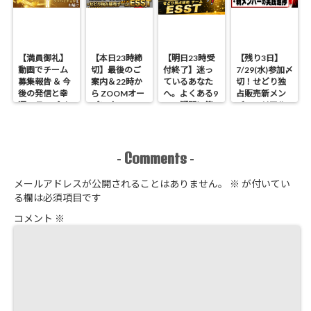
【満員御礼】
【本日23時締
【明日23時受
【残り3日】
動画でチーム
切】最後のご
付終了】迷っ
7/29(水)参加〆
募集報告 ＆ 今
案内＆22時か
ているあなた
切！せどり独
後の発信と幸
ら ZOOMオー
へ。よくある9
占販売新メン
運のラッパイ
プンオフィス
つの疑問に答
バーのリアル
チョウ
開催 せどり独
えます
進捗報告
占販売
Comments
-
-
メールアドレスが公開されることはありません。
※
が付いてい
る欄は必須項目です
コメント
※