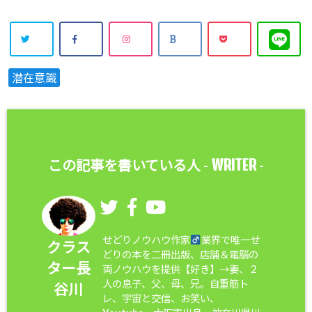
潜在意識
WRITER
この記事を書いている人 -
-
せどりノウハウ作家
業界で唯一せ
クラス
どりの本を二冊出版、店舗＆電脳の
ター長
両ノウハウを提供【好き】→妻、２
人の息子、父、母、兄。自重筋ト
谷川
レ、宇宙と交信、お笑い、