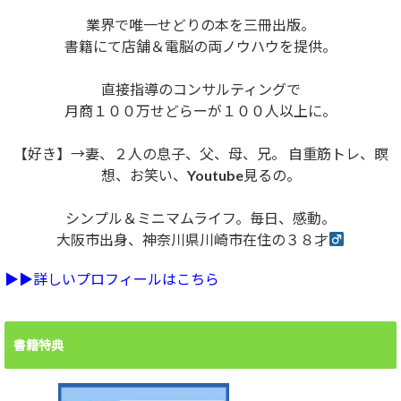
業界で唯一せどりの本を三冊出版。
書籍にて店舗＆電脳の両ノウハウを提供。
直接指導のコンサルティングで
月商１００万せどらーが１００人以上に。
【好き】→妻、２人の息子、父、母、兄。 自重筋トレ、瞑
想、お笑い、Youtube見るの。
シンプル＆ミニマムライフ。毎日、感動。
大阪市出身、神奈川県川崎市在住の３８才
▶︎▶︎詳しいプロフィールはこちら
書籍特典