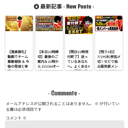
New Posts
最新記事 -
-
【満員御礼】
【本日23時締
【明日23時受
【残り3日】
動画でチーム
切】最後のご
付終了】迷っ
7/29(水)参加〆
募集報告 ＆ 今
案内＆22時か
ているあなた
切！せどり独
後の発信と幸
ら ZOOMオー
へ。よくある9
占販売新メン
運のラッパイ
プンオフィス
つの疑問に答
バーのリアル
チョウ
開催 せどり独
えます
進捗報告
占販売
Comments
-
-
メールアドレスが公開されることはありません。
※
が付いてい
る欄は必須項目です
コメント
※