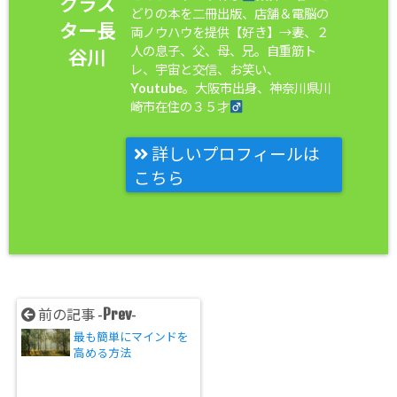
クラス
どりの本を二冊出版、店舗＆電脳の
ター長
両ノウハウを提供【好き】→妻、２
人の息子、父、母、兄。自重筋ト
谷川
レ、宇宙と交信、お笑い、
Youtube。大阪市出身、神奈川県川
崎市在住の３５才
詳しいプロフィールは
こちら
Prev
前の記事 -
-
最も簡単にマインドを
高める方法