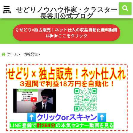
せどりノウハウ作家・クラスター
menu
長谷川公式ブログ
せどり×独占販売！ネット仕入の収益自動化無料動画
は▶︎▶︎ここをクリック
ホーム
情報発信