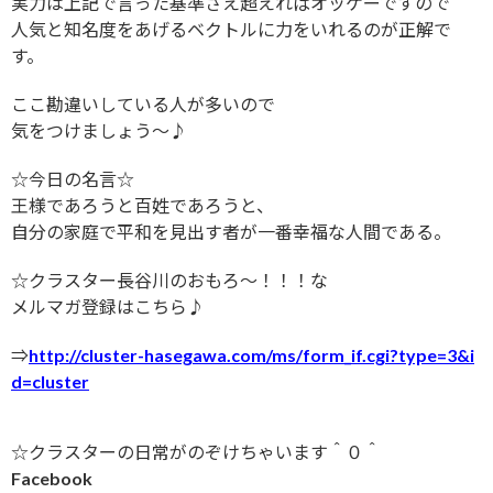
実力は上記で言った基準さえ超えればオッケーですので
人気と知名度をあげるベクトルに力をいれるのが正解で
す。
ここ勘違いしている人が多いので
気をつけましょう〜♪
☆今日の名言☆
王様であろうと百姓であろうと、
自分の家庭で平和を見出す者が一番幸福な人間である。
☆クラスター長谷川のおもろ〜！！！な
メルマガ登録はこちら♪
⇒
http://cluster-hasegawa.com/ms/form_if.cgi?type=3&i
d=cluster
☆クラスターの日常がのぞけちゃいます＾０＾
Facebook