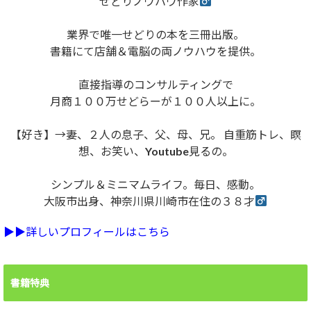
せどりノウハウ作家
業界で唯一せどりの本を三冊出版。
書籍にて店舗＆電脳の両ノウハウを提供。
直接指導のコンサルティングで
月商１００万せどらーが１００人以上に。
【好き】→妻、２人の息子、父、母、兄。 自重筋トレ、瞑
想、お笑い、Youtube見るの。
シンプル＆ミニマムライフ。毎日、感動。
大阪市出身、神奈川県川崎市在住の３８才
▶︎▶︎詳しいプロフィールはこちら
書籍特典