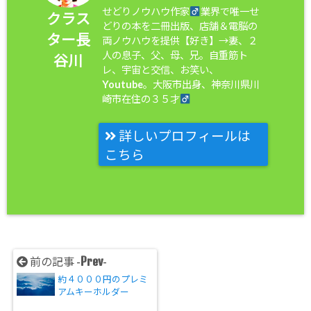
せどりノウハウ作家
業界で唯一せ
クラス
どりの本を二冊出版、店舗＆電脳の
ター長
両ノウハウを提供【好き】→妻、２
人の息子、父、母、兄。自重筋ト
谷川
レ、宇宙と交信、お笑い、
Youtube。大阪市出身、神奈川県川
崎市在住の３５才
詳しいプロフィールは
こちら
Prev
前の記事 -
-
約４０００円のプレミ
アムキーホルダー