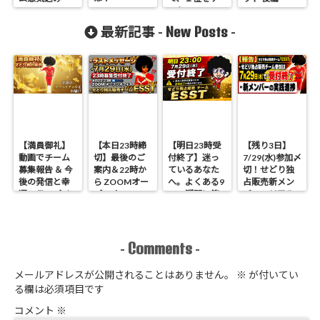
ット。
New Posts
最新記事 -
-
【満員御礼】
【本日23時締
【明日23時受
【残り3日】
動画でチーム
切】最後のご
付終了】迷っ
7/29(水)参加〆
募集報告 ＆ 今
案内＆22時か
ているあなた
切！せどり独
後の発信と幸
ら ZOOMオー
へ。よくある9
占販売新メン
運のラッパイ
プンオフィス
つの疑問に答
バーのリアル
チョウ
開催 せどり独
えます
進捗報告
占販売
Comments
-
-
メールアドレスが公開されることはありません。
※
が付いてい
る欄は必須項目です
コメント
※