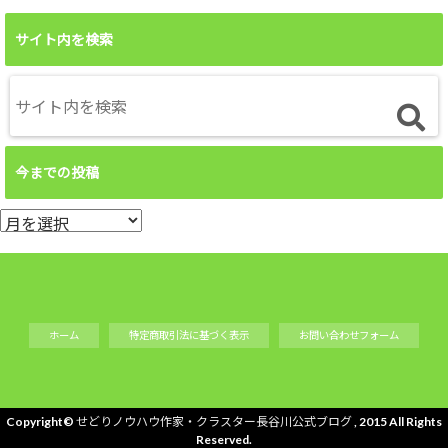
サイト内を検索
今までの投稿
今
ま
で
の
投
ホーム
特定商取引法に基づく表示
お問い合わせフォーム
稿
Copyright©
せどりノウハウ作家・クラスター長谷川公式ブログ
, 2015 All Rights
Reserved.