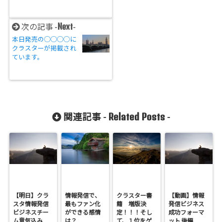
Next
次の記事 -
-
本日発売の◯◯◯◯に
クラスターが掲載され
ています。
Related Posts
関連記事 -
-
【明日】クラ
情報発信で、
クラスター書
【動画】情報
スタ情報発信
最もファン化
籍 増版決
発信ビジネス
ビジネスチー
ができる感情
定！！！そし
成功フォーマ
ム意気込み
は？
て、１位をゲ
ット 後編