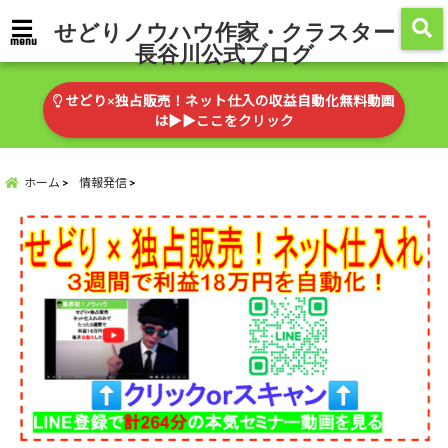
せどりノウハウ作家・クラスター
menu
長谷川公式ブログ
せどり×独占販売！ネット仕入の収益自動化無料動画
は▶︎▶︎ここをクリック
ホーム
情報発信