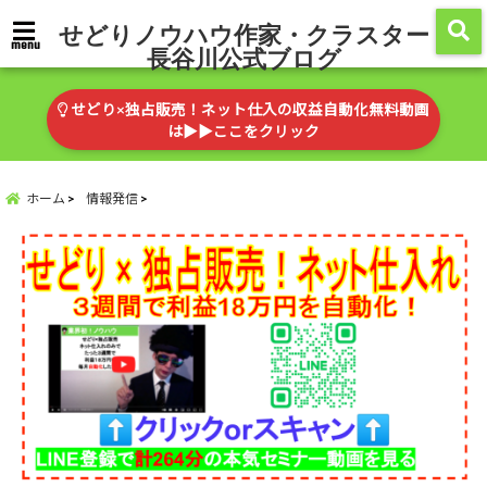
せどりノウハウ作家・クラスター
menu
長谷川公式ブログ
せどり×独占販売！ネット仕入の収益自動化無料動画
は▶︎▶︎ここをクリック
ホーム
情報発信