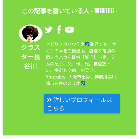
WRITER
この記事を書いている人 -
-
せどりノウハウ作家
業界で唯一せ
クラス
どりの本を二冊出版、店舗＆電脳の
ター長
両ノウハウを提供【好き】→妻、２
人の息子、父、母、兄。自重筋ト
谷川
レ、宇宙と交信、お笑い、
Youtube。大阪市出身、神奈川県川
崎市在住の３５才
詳しいプロフィールは
こちら