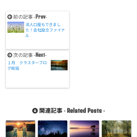
Prev
前の記事 -
-
法人口座もできまし
た！会社設立ファイナ
ル
Next
次の記事 -
-
１月 クラスターブロ
グ総括
Related Posts
関連記事 -
-