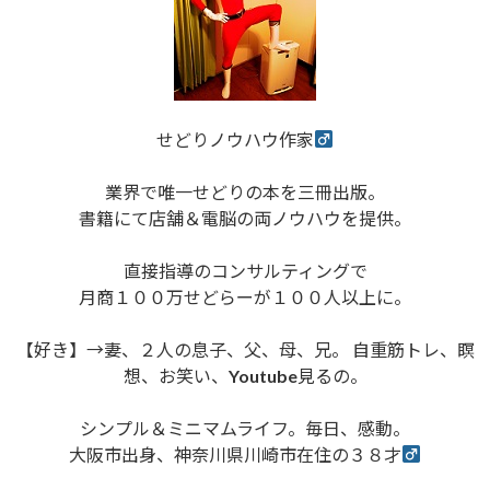
せどりノウハウ作家
業界で唯一せどりの本を三冊出版。
書籍にて店舗＆電脳の両ノウハウを提供。
直接指導のコンサルティングで
月商１００万せどらーが１００人以上に。
【好き】→妻、２人の息子、父、母、兄。 自重筋トレ、瞑
想、お笑い、Youtube見るの。
シンプル＆ミニマムライフ。毎日、感動。
大阪市出身、神奈川県川崎市在住の３８才