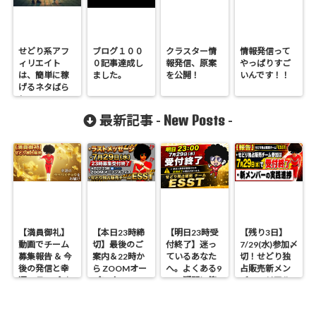
せどり系アフ
ブログ１００
クラスター情
情報発信って
ィリエイト
０記事達成し
報発信、原案
やっぱりすご
は、簡単に稼
ました。
を公開！
いんです！！
げるネタばら
し
New Posts
最新記事 -
-
【満員御礼】
【本日23時締
【明日23時受
【残り3日】
動画でチーム
切】最後のご
付終了】迷っ
7/29(水)参加〆
募集報告 ＆ 今
案内＆22時か
ているあなた
切！せどり独
後の発信と幸
ら ZOOMオー
へ。よくある9
占販売新メン
運のラッパイ
プンオフィス
つの疑問に答
バーのリアル
チョウ
開催 せどり独
えます
進捗報告
占販売