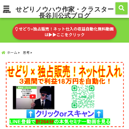
せどりノウハウ作家・クラスター
menu
長谷川公式ブログ
せどり×独占販売！ネット仕入の収益自動化無料動画
は▶︎▶︎ここをクリック
ホーム
思考