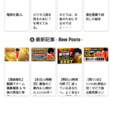
階段を選ぶ。
ビジネス誌を
せどりは、お
潜在意識で成
売るために？
金のためにす
功した絵本
を考えてみ
るのでは
る。
く・・・
New Posts
最新記事 -
-
【満員御礼】
【本日23時締
【明日23時受
【残り3日】
動画でチーム
切】最後のご
付終了】迷っ
7/29(水)参加〆
募集報告 ＆ 今
案内＆22時か
ているあなた
切！せどり独
後の発信と幸
ら ZOOMオー
へ。よくある9
占販売新メン
運のラッパイ
プンオフィス
つの疑問に答
バーのリアル
チョウ
開催 せどり独
えます
進捗報告
占販売