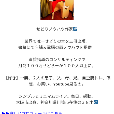
せどりノウハウ作家
業界で唯一せどりの本を三冊出版。
書籍にて店舗＆電脳の両ノウハウを提供。
直接指導のコンサルティングで
月商１００万せどらーが１００人以上に。
【好き】→妻、２人の息子、父、母、兄。 自重筋トレ、瞑
想、お笑い、Youtube見るの。
シンプル＆ミニマムライフ。毎日、感動。
大阪市出身、神奈川県川崎市在住の３８才
▶︎▶︎詳しいプロフィールはこちら