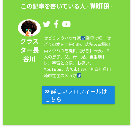
WRITER
この記事を書いている人 -
-
せどりノウハウ作家
業界で唯一せ
クラス
どりの本を二冊出版、店舗＆電脳の
ター長
両ノウハウを提供【好き】→妻、２
人の息子、父、母、兄。自重筋ト
谷川
レ、宇宙と交信、お笑い、
Youtube。大阪市出身、神奈川県川
崎市在住の３５才
詳しいプロフィールは
こちら