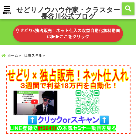
せどりノウハウ作家・クラスター
menu
長谷川公式ブログ
せどり×独占販売！ネット仕入の収益自動化無料動画
は▶︎▶︎ここをクリック
ホーム
仕事スキル