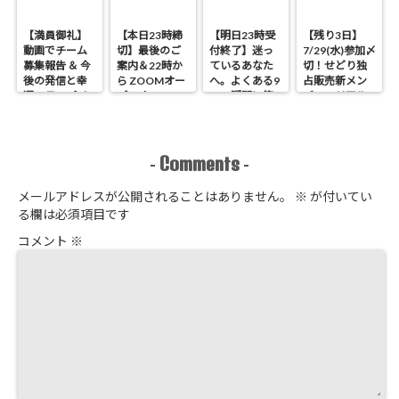
【満員御礼】
【本日23時締
【明日23時受
【残り3日】
動画でチーム
切】最後のご
付終了】迷っ
7/29(水)参加〆
募集報告 ＆ 今
案内＆22時か
ているあなた
切！せどり独
後の発信と幸
ら ZOOMオー
へ。よくある9
占販売新メン
運のラッパイ
プンオフィス
つの疑問に答
バーのリアル
チョウ
開催 せどり独
えます
進捗報告
占販売
Comments
-
-
メールアドレスが公開されることはありません。
※
が付いてい
る欄は必須項目です
コメント
※