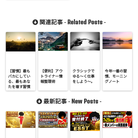
Related Posts
関連記事 -
-
【習慣】最も
【便利】アウ
クラシックで
今年一番の習
バカにしてい
トライナー情
ゆる〜く仕事
慣、モーニン
る、最もあな
報整理術
をしよう〜。
グノート
たを壊す習慣
New Posts
最新記事 -
-