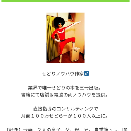
せどりノウハウ作家
業界で唯一せどりの本を三冊出版。
書籍にて店舗＆電脳の両ノウハウを提供。
直接指導のコンサルティングで
月商１００万せどらーが１００人以上に。
【好き】→妻、２人の息子、父、母、兄。 自重筋トレ、瞑