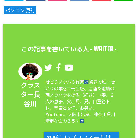
パソコン便利
WRITER
この記事を書いている人 -
-
せどりノウハウ作家
業界で唯一せ
クラス
どりの本を二冊出版、店舗＆電脳の
ター長
両ノウハウを提供【好き】→妻、２
人の息子、父、母、兄。自重筋ト
谷川
レ、宇宙と交信、お笑い、
Youtube。大阪市出身、神奈川県川
崎市在住の３５才
詳しいプロフィールは