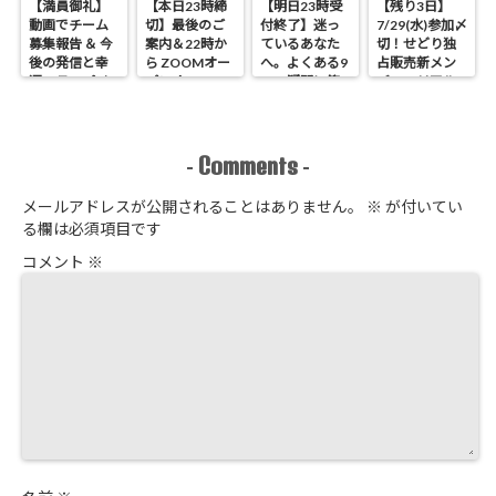
【満員御礼】
【本日23時締
【明日23時受
【残り3日】
動画でチーム
切】最後のご
付終了】迷っ
7/29(水)参加〆
募集報告 ＆ 今
案内＆22時か
ているあなた
切！せどり独
後の発信と幸
ら ZOOMオー
へ。よくある9
占販売新メン
運のラッパイ
プンオフィス
つの疑問に答
バーのリアル
チョウ
開催 せどり独
えます
進捗報告
占販売
Comments
-
-
メールアドレスが公開されることはありません。
※
が付いてい
る欄は必須項目です
コメント
※