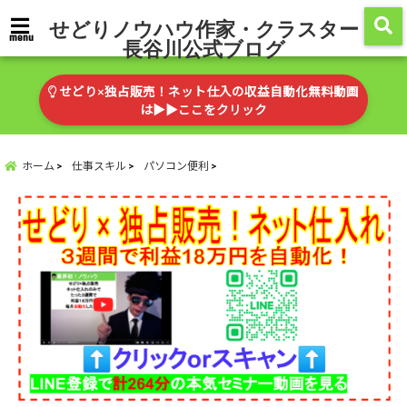
せどりノウハウ作家・クラスター
menu
長谷川公式ブログ
せどり×独占販売！ネット仕入の収益自動化無料動画
は▶︎▶︎ここをクリック
ホーム
仕事スキル
パソコン便利