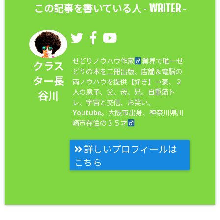
WRITER
この記事を書いている人 -
-
せどりノウハウ作家
業界で唯一せ
クラス
どりの本を二冊出版、店舗＆電脳の
ター長
両ノウハウを提供【好き】→妻、２
人の息子、父、母、兄。自重筋ト
谷川
レ、宇宙と交信、お笑い、
Youtube。大阪市出身、神奈川県川
崎市在住の３５才
詳しいプロフィールは
こちら