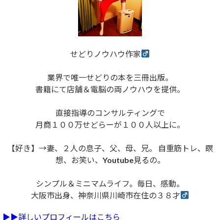
せどりノウハウ作家
業界で唯一せどりの本を三冊出版。
書籍にて店舗＆電脳の両ノウハウを提供。
直接指導のコンサルティングで
月商１００万せどらーが１００人以上に。
【好き】→妻、２人の息子、父、母、兄。 自重筋トレ、瞑
想、お笑い、Youtube見るの。
シンプル＆ミニマムライフ。毎日、感動。
大阪市出身、神奈川県川崎市在住の３８才
▶︎▶︎詳しいプロフィールはこちら