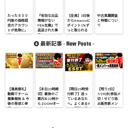
たった８００
『有効な出品
【全員】3日後
中古真贋調査
円差の価格設
情報がない
からAmazonに
と特徴につい
定のアカウン
FBA在庫』で
ポイント1%ず
て
トが危険に。
返送された事
っと取られる
汗
例
でー。
New Posts
最新記事 -
-
【満員御礼】
【本日23時締
【明日23時受
【残り3日】
動画でチーム
切】最後のご
付終了】迷っ
7/29(水)参加〆
募集報告 ＆ 今
案内＆22時か
ているあなた
切！せどり独
後の発信と幸
ら ZOOMオー
へ。よくある9
占販売新メン
運のラッパイ
プンオフィス
つの疑問に答
バーのリアル
チョウ
開催 せどり独
えます
進捗報告
占販売