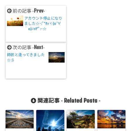
Prev
前の記事 -
-
アカウント停止になり
ました☆･:ﾟ*ｵｫヾ(o´∀
｀o)ﾉｫｵ*ﾟ:･☆
Next
次の記事 -
-
師匠と逢ってきました
☆彡
Related Posts
関連記事 -
-