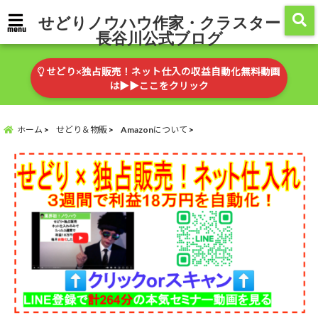
せどりノウハウ作家・クラスター
menu
長谷川公式ブログ
せどり×独占販売！ネット仕入の収益自動化無料動画
は▶︎▶︎ここをクリック
ホーム
せどり＆物販
Amazonについて