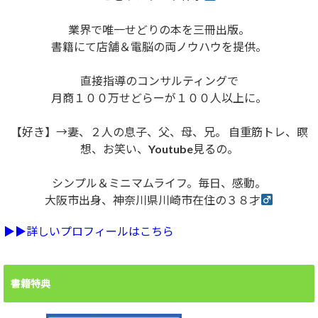
業界で唯一せどりの本を三冊出版。
書籍にて店舗＆電脳の両ノウハウを提供。
直接指導のコンサルティングで
月商１００万せどらーが１００人以上に。
【好き】→妻、２人の息子、父、母、兄。 自重筋トレ、瞑
想、お笑い、Youtube見るの。
シンプル＆ミニマムライフ。毎日、感動。
大阪市出身、神奈川県川崎市在住の３８才
▶︎▶︎詳しいプロフィールはこちら
書籍特典