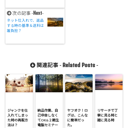
Next
次の記事 -
-
ネット仕入れで、返品
する時の基準＆送料は
誰負担？
Related Posts
関連記事 -
-
ジャンクを仕
納品作業、自
ヤフオク！ロ
リサーチで丁
入れてしまっ
己申告しなく
グは、こんな
寧に見る時と
た時の再販方
てOK&２期生
に簡単だっ
雑に見る時
法は？
電脳セミナー
た。