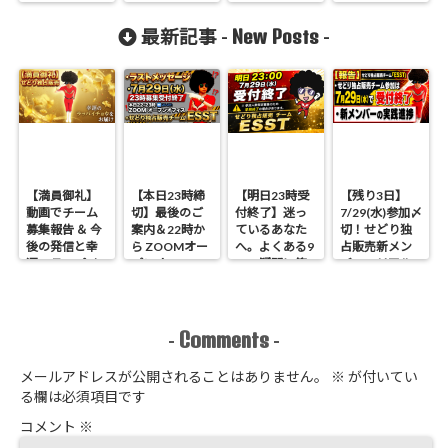
New Posts
最新記事 -
-
【満員御礼】
【本日23時締
【明日23時受
【残り3日】
動画でチーム
切】最後のご
付終了】迷っ
7/29(水)参加〆
募集報告 ＆ 今
案内＆22時か
ているあなた
切！せどり独
後の発信と幸
ら ZOOMオー
へ。よくある9
占販売新メン
運のラッパイ
プンオフィス
つの疑問に答
バーのリアル
チョウ
開催 せどり独
えます
進捗報告
占販売
Comments
-
-
メールアドレスが公開されることはありません。
※
が付いてい
る欄は必須項目です
コメント
※