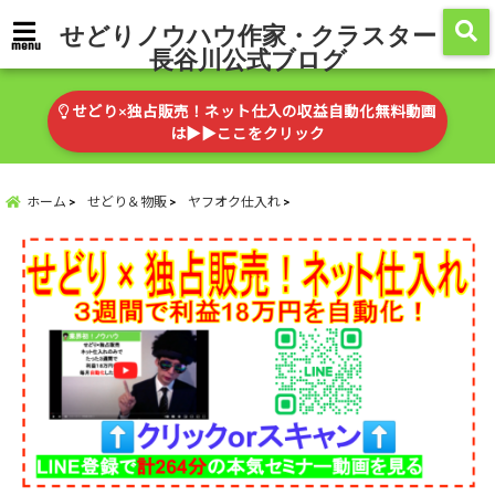
せどりノウハウ作家・クラスター
menu
長谷川公式ブログ
せどり×独占販売！ネット仕入の収益自動化無料動画
は▶︎▶︎ここをクリック
ホーム
せどり＆物販
ヤフオク仕入れ