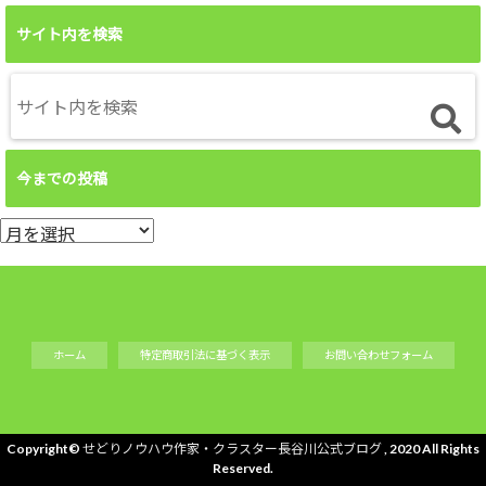
サイト内を検索
今までの投稿
今
ま
で
の
投
ホーム
特定商取引法に基づく表示
お問い合わせフォーム
稿
Copyright©
せどりノウハウ作家・クラスター長谷川公式ブログ
, 2020 All Rights
Reserved.