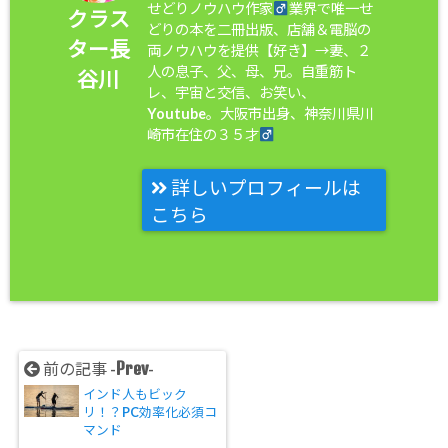
せどりノウハウ作家
業界で唯一せ
クラス
どりの本を二冊出版、店舗＆電脳の
ター長
両ノウハウを提供【好き】→妻、２
人の息子、父、母、兄。自重筋ト
谷川
レ、宇宙と交信、お笑い、
Youtube。大阪市出身、神奈川県川
崎市在住の３５才
詳しいプロフィールは
こちら
Prev
前の記事 -
-
インド人もビック
リ！？PC効率化必須コ
マンド