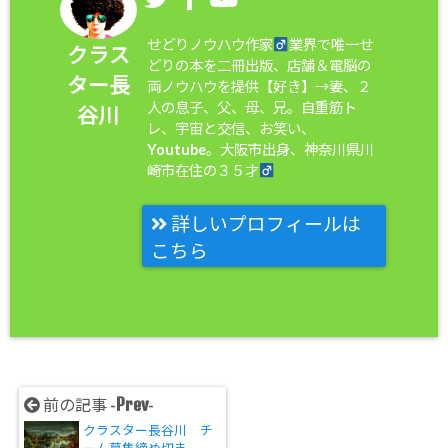
せどりノウハウ作家
業界で唯一せ
クラス
どりの本を二冊出版、店舗＆電脳の
ター長
両ノウハウを提供【好き】→妻、２
人の息子、父、母、兄。自重筋ト
谷川
レ、宇宙と交信、お笑い、
Youtube。大阪市出身、神奈川県川
崎市在住の３５才
詳しいプロフィールは
こちら
Prev
前の記事 -
-
クラスター長谷川 チ
ーム募集締め切ま