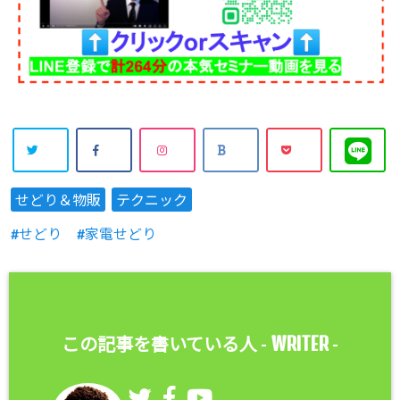
せどり＆物販
テクニック
せどり
家電せどり
WRITER
この記事を書いている人 -
-