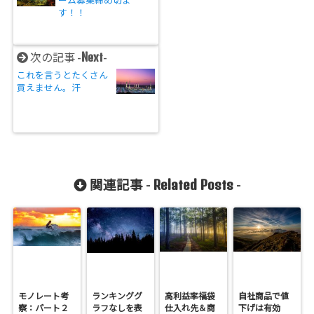
す！！
Next
次の記事 -
-
これを言うとたくさん
買えません。汗
Related Posts
関連記事 -
-
モノレート考
ランキンググ
高利益率福袋
自社商品で値
察：パート２
ラフなしを表
仕入れ先＆商
下げは有効