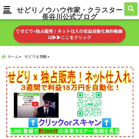
せどりノウハウ作家・クラスター
menu
長谷川公式ブログ
せどり×独占販売！ネット仕入の収益自動化無料動画
は▶︎▶︎ここをクリック
ホーム
せどり＆物販