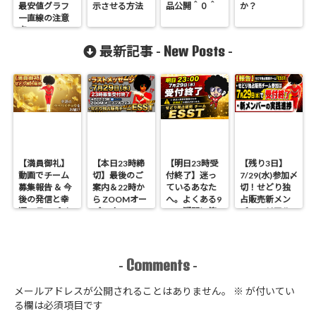
最安値グラフ
示させる方法
品公開＾０＾
か？
一直線の注意
点
New Posts
最新記事 -
-
【満員御礼】
【本日23時締
【明日23時受
【残り3日】
動画でチーム
切】最後のご
付終了】迷っ
7/29(水)参加〆
募集報告 ＆ 今
案内＆22時か
ているあなた
切！せどり独
後の発信と幸
ら ZOOMオー
へ。よくある9
占販売新メン
運のラッパイ
プンオフィス
つの疑問に答
バーのリアル
チョウ
開催 せどり独
えます
進捗報告
占販売
Comments
-
-
メールアドレスが公開されることはありません。
※
が付いてい
る欄は必須項目です