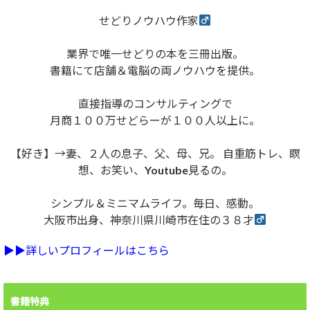
せどりノウハウ作家
業界で唯一せどりの本を三冊出版。
書籍にて店舗＆電脳の両ノウハウを提供。
直接指導のコンサルティングで
月商１００万せどらーが１００人以上に。
【好き】→妻、２人の息子、父、母、兄。 自重筋トレ、瞑
想、お笑い、Youtube見るの。
シンプル＆ミニマムライフ。毎日、感動。
大阪市出身、神奈川県川崎市在住の３８才
▶︎▶︎詳しいプロフィールはこちら
書籍特典