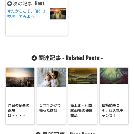
Next
次の記事 -
-
今だからこそ、値引き
交渉してみよう。
Related Posts
関連記事 -
-
昨日の記事の
１年半かけて
売上比・利益
価格競争こ
正解
売った商品
率68％の優良
そ、仕入れチ
は・・・・
商品
ャンス！