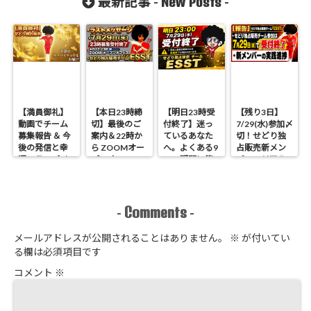
New Posts
最新記事 -
-
【満員御礼】
【本日23時締
【明日23時受
【残り3日】
動画でチーム
切】最後のご
付終了】迷っ
7/29(水)参加〆
募集報告 ＆ 今
案内＆22時か
ているあなた
切！せどり独
後の発信と幸
ら ZOOMオー
へ。よくある9
占販売新メン
運のラッパイ
プンオフィス
つの疑問に答
バーのリアル
チョウ
開催 せどり独
えます
進捗報告
占販売
Comments
-
-
メールアドレスが公開されることはありません。
※
が付いてい
る欄は必須項目です
コメント
※