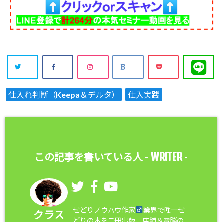
仕入れ判断（Keepa＆デルタ）
仕入実践
WRITER
この記事を書いている人 -
-
せどりノウハウ作家
業界で唯一せ
クラス
どりの本を二冊出版、店舗＆電脳の