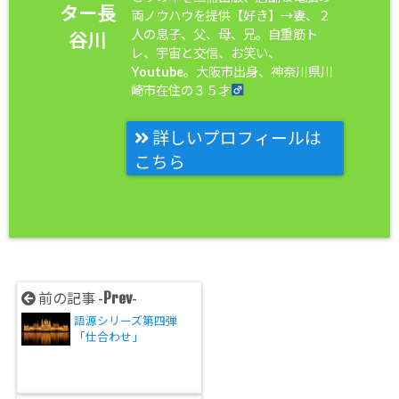
ター長
両ノウハウを提供【好き】→妻、２
人の息子、父、母、兄。自重筋ト
谷川
レ、宇宙と交信、お笑い、
Youtube。大阪市出身、神奈川県川
崎市在住の３５才
詳しいプロフィールは
こちら
Prev
前の記事 -
-
語源シリーズ第四弾
「仕合わせ」