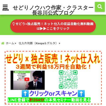
せどりノウハウ作家・クラスター
menu
長谷川公式ブログ
せどり×独占販売！ネット仕入の収益自動化無料動画
は▶︎▶︎ここをクリック
ホーム
仕入れ判断（Keepa＆デルタ）