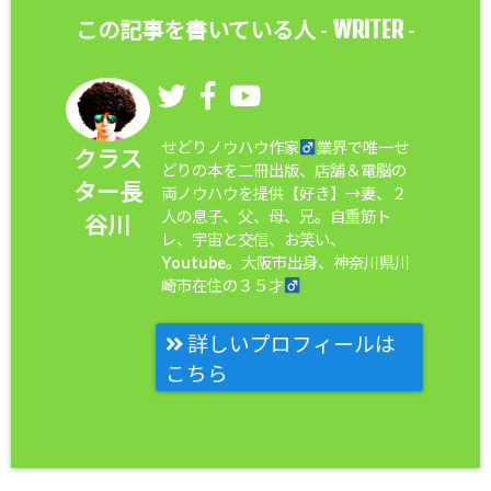
WRITER
この記事を書いている人 -
-
せどりノウハウ作家
業界で唯一せ
クラス
どりの本を二冊出版、店舗＆電脳の
ター長
両ノウハウを提供【好き】→妻、２
人の息子、父、母、兄。自重筋ト
谷川
レ、宇宙と交信、お笑い、
Youtube。大阪市出身、神奈川県川
崎市在住の３５才
詳しいプロフィールは
こちら