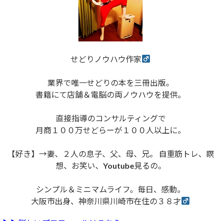
せどりノウハウ作家
業界で唯一せどりの本を三冊出版。
書籍にて店舗＆電脳の両ノウハウを提供。
直接指導のコンサルティングで
月商１００万せどらーが１００人以上に。
【好き】→妻、２人の息子、父、母、兄。 自重筋トレ、瞑
想、お笑い、Youtube見るの。
シンプル＆ミニマムライフ。毎日、感動。
大阪市出身、神奈川県川崎市在住の３８才