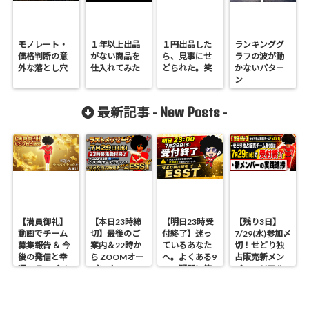
モノレート・
１年以上出品
１円出品した
ランキンググ
価格判断の意
がない商品を
ら、見事にせ
ラフの波が動
外な落とし穴
仕入れてみた
どられた。笑
かないパター
ン
New Posts
最新記事 -
-
【満員御礼】
【本日23時締
【明日23時受
【残り3日】
動画でチーム
切】最後のご
付終了】迷っ
7/29(水)参加〆
募集報告 ＆ 今
案内＆22時か
ているあなた
切！せどり独
後の発信と幸
ら ZOOMオー
へ。よくある9
占販売新メン
運のラッパイ
プンオフィス
つの疑問に答
バーのリアル
チョウ
開催 せどり独
えます
進捗報告
占販売