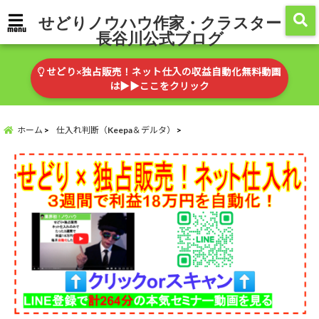
せどりノウハウ作家・クラスター
menu
長谷川公式ブログ
せどり×独占販売！ネット仕入の収益自動化無料動画
は▶︎▶︎ここをクリック
ホーム
仕入れ判断（Keepa＆デルタ）