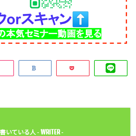
WRITER
書いている人 -
-