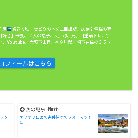
作家
業界で唯一せどりの本を二冊出版、店舗＆電脳の両
【好き】→妻、２人の息子、父、母、兄。自重筋トレ、宇
、Youtube。大阪市出身、神奈川県川崎市在住の３５才
ロフィールはこちら
Next
次の記事 -
-
ニック
ヤフオク出品の条件箇所のフォーマット
は？