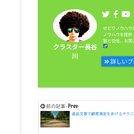
せどりノウハウ
ノウハウを提供
宙と交信、お笑い
クラスター長谷
川
詳しいプ
Prev
前の記事 -
-
返品文章で顧客満足をあげるテク