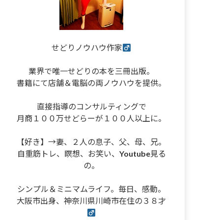
せどりノウハウ作家
業界で唯一せどりの本を三冊出版。
書籍にて店舗＆電脳の両ノウハウを提供。
直接指導のコンサルティングで
月商１００万せどらーが１００人以上に。
【好き】→妻、２人の息子、父、母、兄。
自重筋トレ、瞑想、お笑い、Youtube見る
の。
シンプル＆ミニマムライフ。毎日、感動。
大阪市出身、神奈川県川崎市在住の３８才