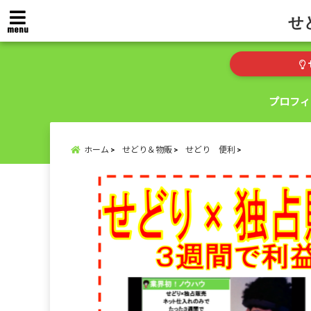
せ
menu
プロフィ
ホーム
せどり＆物販
せどり 便利