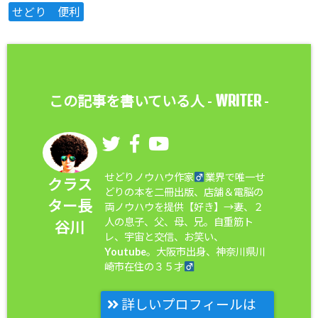
せどり 便利
WRITER
この記事を書いている人 -
-
せどりノウハウ作家
業界で唯一せ
クラス
どりの本を二冊出版、店舗＆電脳の
ター長
両ノウハウを提供【好き】→妻、２
人の息子、父、母、兄。自重筋ト
谷川
レ、宇宙と交信、お笑い、
Youtube。大阪市出身、神奈川県川
崎市在住の３５才
詳しいプロフィールは