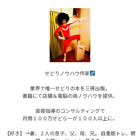
せどりノウハウ作家
業界で唯一せどりの本を三冊出版。
書籍にて店舗＆電脳の両ノウハウを提供。
直接指導のコンサルティングで
月商１００万せどらーが１００人以上に。
【好き】→妻、２人の息子、父、母、兄。 自重筋トレ、瞑