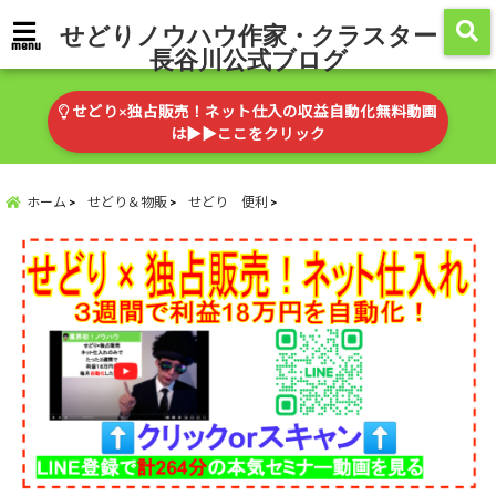
せどりノウハウ作家・クラスター
menu
長谷川公式ブログ
せどり×独占販売！ネット仕入の収益自動化無料動画
は▶︎▶︎ここをクリック
ホーム
せどり＆物販
せどり 便利