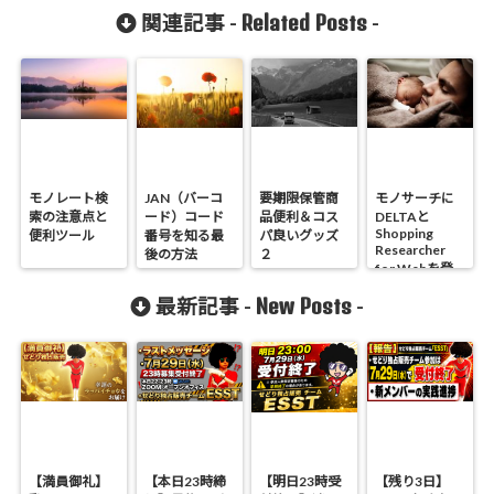
Related Posts
関連記事 -
-
モノレート検
JAN（バーコ
要期限保管商
モノサーチに
索の注意点と
ード）コード
品便利＆コス
DELTAと
Shopping
便利ツール
番号を知る最
パ良いグッズ
Researcher
後の方法
２
for Webを登
録しておこ
New Posts
最新記事 -
-
う。
【満員御礼】
【本日23時締
【明日23時受
【残り3日】