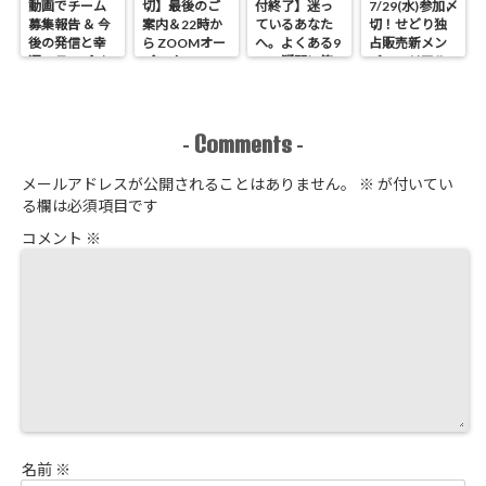
動画でチーム
切】最後のご
付終了】迷っ
7/29(水)参加〆
募集報告 ＆ 今
案内＆22時か
ているあなた
切！せどり独
後の発信と幸
ら ZOOMオー
へ。よくある9
占販売新メン
運のラッパイ
プンオフィス
つの疑問に答
バーのリアル
チョウ
開催 せどり独
えます
進捗報告
占販売
Comments
-
-
メールアドレスが公開されることはありません。
※
が付いてい
る欄は必須項目です
コメント
※
名前
※