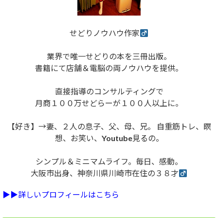
せどりノウハウ作家
業界で唯一せどりの本を三冊出版。
書籍にて店舗＆電脳の両ノウハウを提供。
直接指導のコンサルティングで
月商１００万せどらーが１００人以上に。
【好き】→妻、２人の息子、父、母、兄。 自重筋トレ、瞑
想、お笑い、Youtube見るの。
シンプル＆ミニマムライフ。毎日、感動。
大阪市出身、神奈川県川崎市在住の３８才
▶︎▶︎詳しいプロフィールはこちら