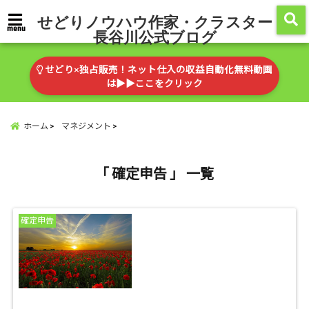
せどりノウハウ作家・クラスター
menu
長谷川公式ブログ
せどり×独占販売！ネット仕入の収益自動化無料動画
は▶︎▶︎ここをクリック
ホーム
マネジメント
「 確定申告 」 一覧
確定申告