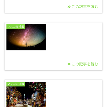
この記事を読む
2015/09/02
クラスターがテレビに
マスコミ掲載
でた動画をフル公開！
この記事を読む
2015/01/29
Amazon攻略の雑誌が
マスコミ掲載
発売されました^0^