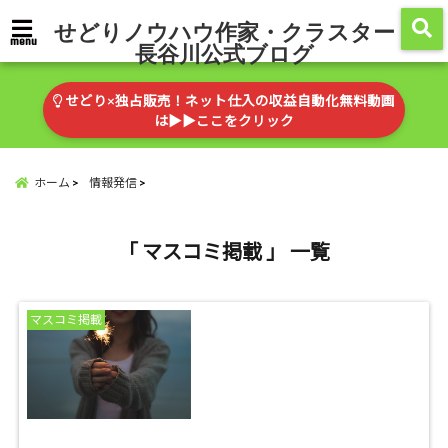
せどりノウハウ作家・クラスター
menu
長谷川公式ブログ
せどり×独占販売！ネット仕入の収益自動化無料動画
は▶︎▶︎ここをクリック
ホーム
情報発信
「 マスコミ掲載 」 一覧
マスコミ掲載