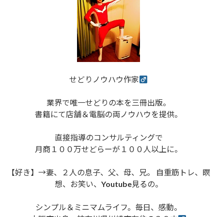
せどりノウハウ作家
業界で唯一せどりの本を三冊出版。
書籍にて店舗＆電脳の両ノウハウを提供。
直接指導のコンサルティングで
月商１００万せどらーが１００人以上に。
【好き】→妻、２人の息子、父、母、兄。 自重筋トレ、瞑
想、お笑い、Youtube見るの。
シンプル＆ミニマムライフ。毎日、感動。