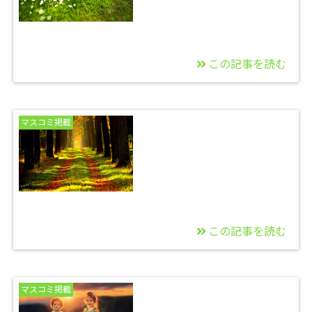
この記事を読む
2014/11/03
ビックカメラがライバ
マスコミ掲載
ルでも勝ちました！！
この記事を読む
2014/09/13
ダイアモンド☆ユカイ
マスコミ掲載
さんと逢ってきました
＾０＾