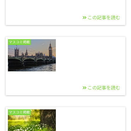
この記事を読む
2014/12/20
またまたビッグトゥモ
マスコミ掲載
ロー掲載&全て身に付
く究極の勉強法
この記事を読む
2014/12/16
クラスター出演TV放送
マスコミ掲載
中〜＾０＾