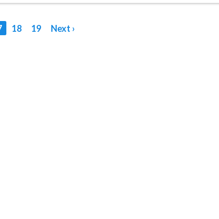
7
18
19
Next ›