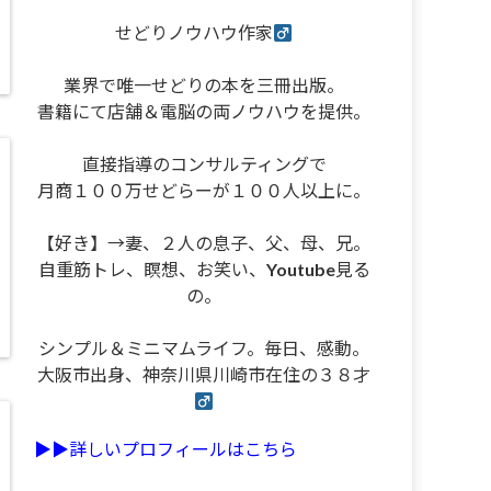
せどりノウハウ作家
業界で唯一せどりの本を三冊出版。
書籍にて店舗＆電脳の両ノウハウを提供。
直接指導のコンサルティングで
月商１００万せどらーが１００人以上に。
【好き】→妻、２人の息子、父、母、兄。
自重筋トレ、瞑想、お笑い、Youtube見る
の。
シンプル＆ミニマムライフ。毎日、感動。
大阪市出身、神奈川県川崎市在住の３８才
▶︎▶︎詳しいプロフィールはこちら