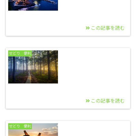
この記事を読む
2021/12/05
厚さ４cmまでオッケ
せどり 便利
ー・配送最強のゆうパ
ケットポスト知ってま
すか？
この記事を読む
2021/12/04
【注意】ヤフオクでい
せどり 便利
たずら落札者を放置し
ていると課金されま