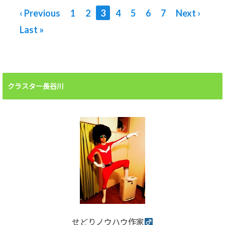
今日はヤフオク！の日
‹ Previous
1
2
3
4
5
6
7
Next ›
だよー。
Last »
クラスター長谷川
せどりノウハウ作家