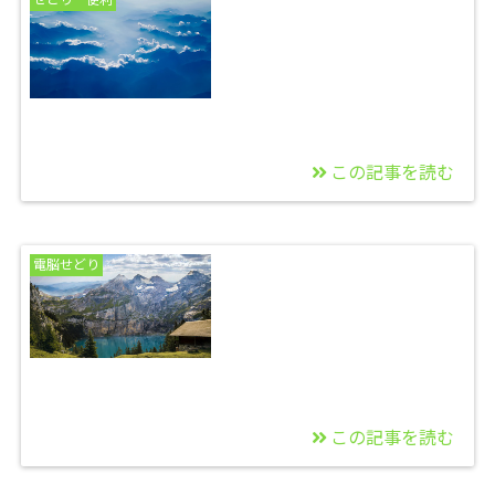
の方が高く売れるもの
この記事を読む
2021/11/14
期限切れサイトの情報
電脳せどり
を見る方法
この記事を読む
2021/11/05