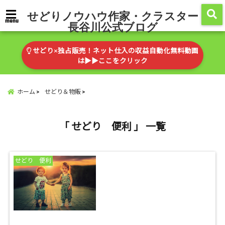
せどりノウハウ作家・クラスター
menu
長谷川公式ブログ
せどり×独占販売！ネット仕入の収益自動化無料動画
は▶︎▶︎ここをクリック
ホーム
せどり＆物販
「 せどり 便利 」 一覧
せどり 便利