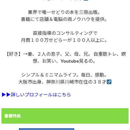
業界で唯一せどりの本を三冊出版。
書籍にて店舗＆電脳の両ノウハウを提供。
直接指導のコンサルティングで
月商１００万せどらーが１００人以上に。
【好き】→妻、２人の息子、父、母、兄。 自重筋トレ、瞑
想、お笑い、Youtube見るの。
シンプル＆ミニマムライフ。毎日、感動。
大阪市出身、神奈川県川崎市在住の３８才
▶︎▶︎詳しいプロフィールはこちら
書籍特典