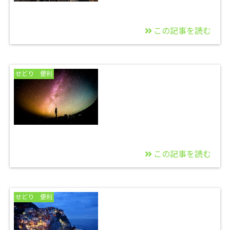
この記事を読む
2021/12/22
Amazonの欲しいもの
せどり 便利
リストを使ってリサー
チ商品を管理
この記事を読む
2021/12/11
ジャンクでも、とりあ
せどり 便利
えず出品しよう！！