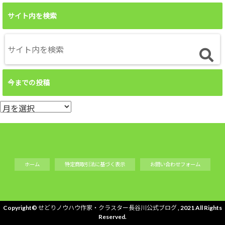
サイト内を検索
今までの投稿
今
ま
で
の
投
ホーム
特定商取引法に基づく表示
お問い合わせフォーム
稿
Copyright©
せどりノウハウ作家・クラスター長谷川公式ブログ
, 2021 All Rights
Reserved.