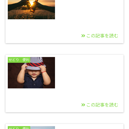
す。汗
この記事を読む
2021/12/03
メルカリのアカウント
せどり 便利
停止と値下げされない
方法について
この記事を読む
2021/12/02
Amazonよりメルカリ
せどり 便利