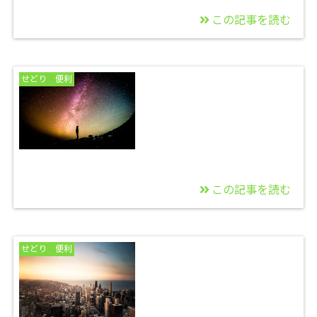
この記事を読む
2022/01/27
要期限保管商品便利＆
せどり 便利
コスパ良いグッズ
この記事を読む
2022/01/21
せどりの疲れが半減す
せどり 便利
る方法