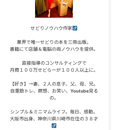
せどりノウハウ作家
業界で唯一せどりの本を三冊出版。
書籍にて店舗＆電脳の両ノウハウを提供。
直接指導のコンサルティングで
月商１００万せどらーが１００人以上に。
【好き】→妻、２人の息子、父、母、兄。
自重筋トレ、瞑想、お笑い、Youtube見る
の。
シンプル＆ミニマムライフ。毎日、感動。
大阪市出身、神奈川県川崎市在住の３８才