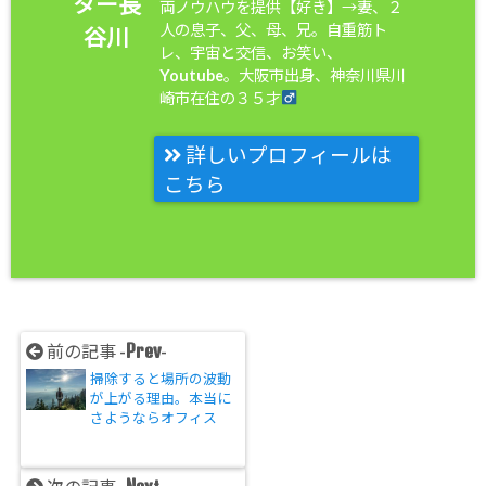
ター長
両ノウハウを提供【好き】→妻、２
人の息子、父、母、兄。自重筋ト
谷川
レ、宇宙と交信、お笑い、
Youtube。大阪市出身、神奈川県川
崎市在住の３５才
詳しいプロフィールは
こちら
Prev
前の記事 -
-
掃除すると場所の波動
が上がる理由。本当に
さようならオフィス