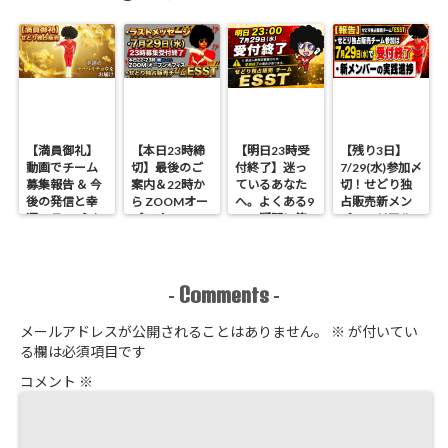
ト仕入れ
【満員御礼】
【本日23時締
【明日23時受
【残り3日】
動画でチーム
切】最後のご
付終了】迷っ
7/29(水)参加〆
募集報告 ＆ 今
案内＆22時か
ているあなた
切！せどり独
後の発信と幸
ら ZOOMオー
へ。よくある9
占販売新メン
運のラッパイ
プンオフィス
つの疑問に答
バーのリアル
チョウ
開催 せどり独
えます
進捗報告
占販売
Comments
-
-
メールアドレスが公開されることはありません。
※
が付いてい
る欄は必須項目です
コメント
※