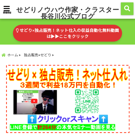
せどりノウハウ作家・クラスター
menu
長谷川公式ブログ
せどり×独占販売！ネット仕入の収益自動化無料動画
は▶︎▶︎ここをクリック
ホーム
独占販売×せどり