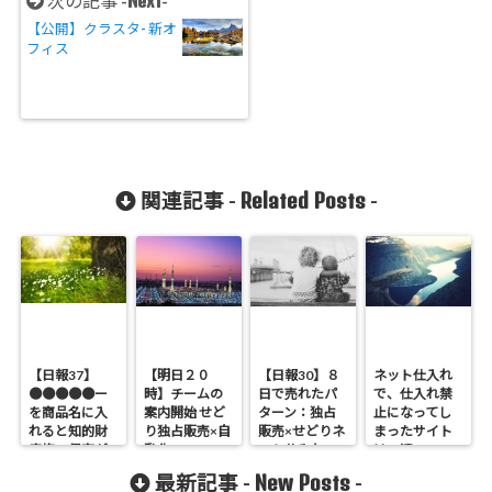
Next
次の記事 -
-
【公開】クラスタ- 新オ
フィス
Related Posts
関連記事 -
-
【日報37】
【明日２０
【日報30】８
ネット仕入れ
●●●●●ー
時】チームの
日で売れたパ
で、仕入れ禁
を商品名に入
案内開始 せど
ターン：独占
止になってし
れると知的財
り独占販売×自
販売×せどりネ
まったサイト
産権の侵害が
動化
ット仕入れ
は。汗
くる：独占販
New Posts
最新記事 -
-
売×せどりネッ