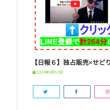
【日報６】独占販売×せど
2023年3月17日