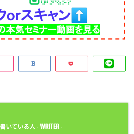
WRITER
書いている人 -
-