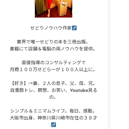
せどりノウハウ作家
業界で唯一せどりの本を三冊出版。
書籍にて店舗＆電脳の両ノウハウを提供。
直接指導のコンサルティングで
月商１００万せどらーが１００人以上に。
【好き】→妻、２人の息子、父、母、兄。
自重筋トレ、瞑想、お笑い、Youtube見る
の。
シンプル＆ミニマムライフ。毎日、感動。
大阪市出身、神奈川県川崎市在住の３８才