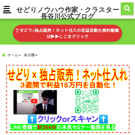
せどりノウハウ作家・クラスター
menu
長谷川公式ブログ
せどり×独占販売！ネット仕入の収益自動化無料動画
は▶︎▶︎ここをクリック
ホーム
未分類