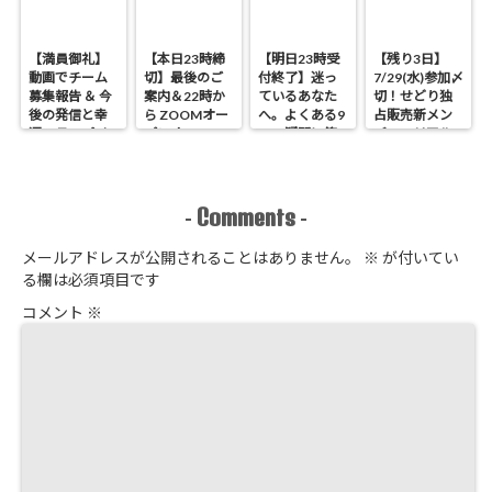
【満員御礼】
【本日23時締
【明日23時受
【残り3日】
動画でチーム
切】最後のご
付終了】迷っ
7/29(水)参加〆
募集報告 ＆ 今
案内＆22時か
ているあなた
切！せどり独
後の発信と幸
ら ZOOMオー
へ。よくある9
占販売新メン
運のラッパイ
プンオフィス
つの疑問に答
バーのリアル
チョウ
開催 せどり独
えます
進捗報告
占販売
Comments
-
-
メールアドレスが公開されることはありません。
※
が付いてい
る欄は必須項目です
コメント
※