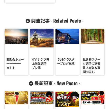
Related Posts
関連記事 -
-
懇親会ふぉー
ボクシング井
６月クラスタ
世界的スポー
ーーーーー
上尚弥選手
ーブログ総括
ツ選手の秘密
っ！！
プレ値
井上尚弥＆那
須川天心
New Posts
最新記事 -
-