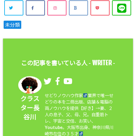
未分類
WRITER
この記事を書いている人 -
-
せどりノウハウ作家
業界で唯一せ
クラス
どりの本を二冊出版、店舗＆電脳の
ター長
両ノウハウを提供【好き】→妻、２
人の息子、父、母、兄。自重筋ト
谷川
レ、宇宙と交信、お笑い、
Youtube。大阪市出身、神奈川県川
崎市在住の３５才