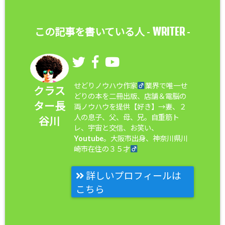
WRITER
この記事を書いている人 -
-
せどりノウハウ作家
業界で唯一せ
クラス
どりの本を二冊出版、店舗＆電脳の
ター長
両ノウハウを提供【好き】→妻、２
人の息子、父、母、兄。自重筋ト
谷川
レ、宇宙と交信、お笑い、
Youtube。大阪市出身、神奈川県川
崎市在住の３５才
詳しいプロフィールは
こちら