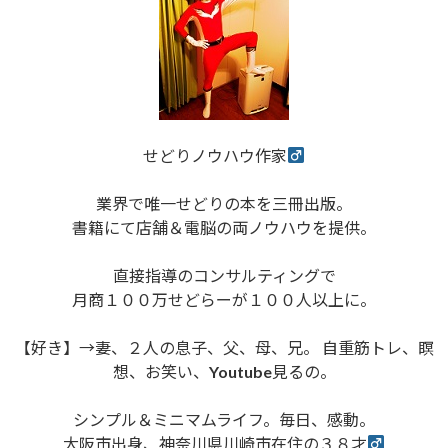
せどりノウハウ作家
業界で唯一せどりの本を三冊出版。
書籍にて店舗＆電脳の両ノウハウを提供。
直接指導のコンサルティングで
月商１００万せどらーが１００人以上に。
【好き】→妻、２人の息子、父、母、兄。 自重筋トレ、瞑
想、お笑い、Youtube見るの。
シンプル＆ミニマムライフ。毎日、感動。
大阪市出身、神奈川県川崎市在住の３８才