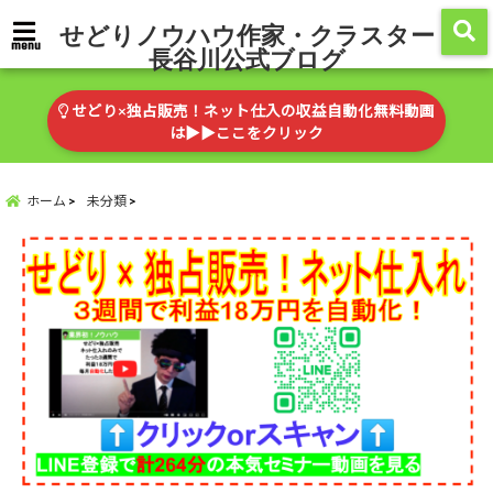
せどりノウハウ作家・クラスター
menu
長谷川公式ブログ
せどり×独占販売！ネット仕入の収益自動化無料動画
は▶︎▶︎ここをクリック
ホーム
未分類