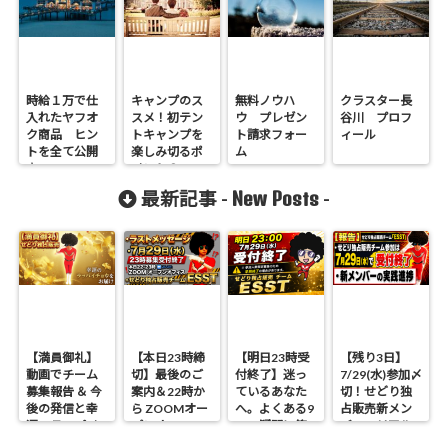
時給１万で仕
キャンプのス
無料ノウハ
クラスター長
入れたヤフオ
スメ！初テン
ウ プレゼン
谷川 プロフ
ク商品 ヒン
トキャンプを
ト請求フォー
ィール
トを全て公開
楽しみ切るポ
ム
♪
イント３
つ！！
New Posts
最新記事 -
-
【満員御礼】
【本日23時締
【明日23時受
【残り3日】
動画でチーム
切】最後のご
付終了】迷っ
7/29(水)参加〆
募集報告 ＆ 今
案内＆22時か
ているあなた
切！せどり独
後の発信と幸
ら ZOOMオー
へ。よくある9
占販売新メン
運のラッパイ
プンオフィス
つの疑問に答
バーのリアル
チョウ
開催 せどり独
えます
進捗報告