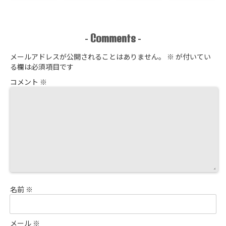
チョウ
開催 せどり独
えます
進捗報告
占販売
Comments
-
-
メールアドレスが公開されることはありません。
※
が付いてい
る欄は必須項目です
コメント
※
名前
※
メール
※