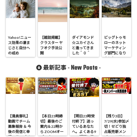
Yahoo!ニュー
【雑誌掲載】
ダイアモンド
ビッグトゥモ
ス効果の凄ま
クラスター ヤ
☆ユカイさん
ローのネット
じさと自分へ
フオク手法公
と逢ってきま
マーケティン
の戒め
開
した＾０＾
グ部門になり
ました。
New Posts
最新記事 -
-
【満員御礼】
【本日23時締
【明日23時受
【残り3日】
動画でチーム
切】最後のご
付終了】迷っ
7/29(水)参加〆
募集報告 ＆ 今
案内＆22時か
ているあなた
切！せどり独
後の発信と幸
ら ZOOMオー
へ。よくある9
占販売新メン
運のラッパイ
プンオフィス
つの疑問に答
バーのリアル