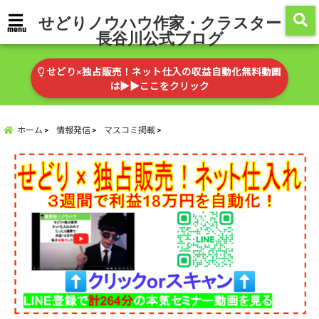
せどりノウハウ作家・クラスター
menu
長谷川公式ブログ
せどり×独占販売！ネット仕入の収益自動化無料動画
は▶︎▶︎ここをクリック
ホーム
情報発信
マスコミ掲載