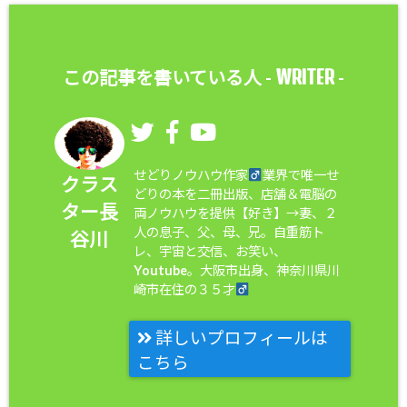
WRITER
この記事を書いている人 -
-
せどりノウハウ作家
業界で唯一せ
クラス
どりの本を二冊出版、店舗＆電脳の
ター長
両ノウハウを提供【好き】→妻、２
人の息子、父、母、兄。自重筋ト
谷川
レ、宇宙と交信、お笑い、
Youtube。大阪市出身、神奈川県川
崎市在住の３５才
詳しいプロフィールは
こちら