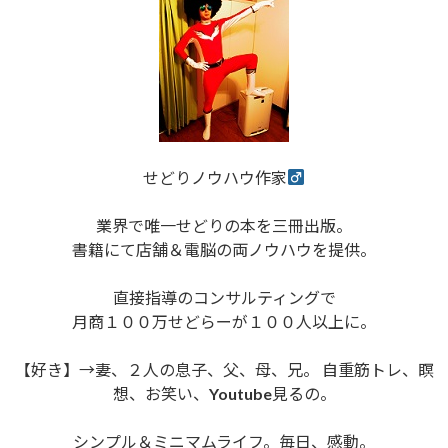
せどりノウハウ作家
業界で唯一せどりの本を三冊出版。
書籍にて店舗＆電脳の両ノウハウを提供。
直接指導のコンサルティングで
月商１００万せどらーが１００人以上に。
【好き】→妻、２人の息子、父、母、兄。 自重筋トレ、瞑
想、お笑い、Youtube見るの。
シンプル＆ミニマムライフ。毎日、感動。