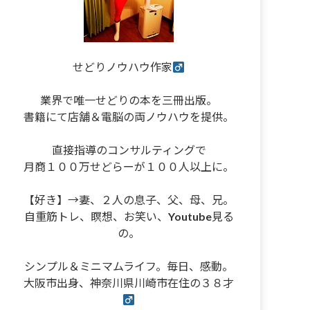
せどりノウハウ作家
業界で唯一せどりの本を三冊出版。
書籍にて店舗＆電脳の両ノウハウを提供。
直接指導のコンサルティングで
月商１００万せどらーが１００人以上に。
【好き】→妻、２人の息子、父、母、兄。
自重筋トレ、瞑想、お笑い、Youtube見る
の。
シンプル＆ミニマムライフ。毎日、感動。
大阪市出身、神奈川県川崎市在住の３８才