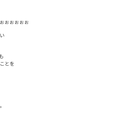
ぉぉぉぉぉぉ
い
も
ことを
。