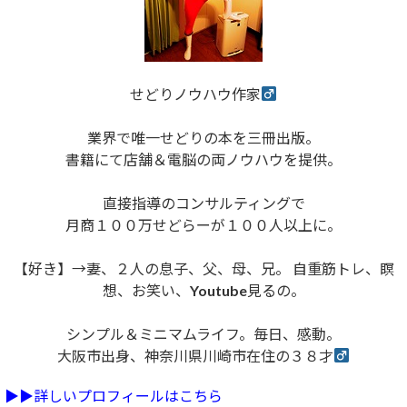
せどりノウハウ作家
業界で唯一せどりの本を三冊出版。
書籍にて店舗＆電脳の両ノウハウを提供。
直接指導のコンサルティングで
月商１００万せどらーが１００人以上に。
【好き】→妻、２人の息子、父、母、兄。 自重筋トレ、瞑
想、お笑い、Youtube見るの。
シンプル＆ミニマムライフ。毎日、感動。
大阪市出身、神奈川県川崎市在住の３８才
▶︎▶︎詳しいプロフィールはこちら