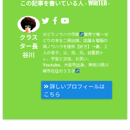
WRITER
この記事を書いている人 -
-
せどりノウハウ作家
業界で唯一せ
クラス
どりの本を二冊出版、店舗＆電脳の
ター長
両ノウハウを提供【好き】→妻、２
人の息子、父、母、兄。自重筋ト
谷川
レ、宇宙と交信、お笑い、
Youtube。大阪市出身、神奈川県川
崎市在住の３５才
詳しいプロフィールは
こちら