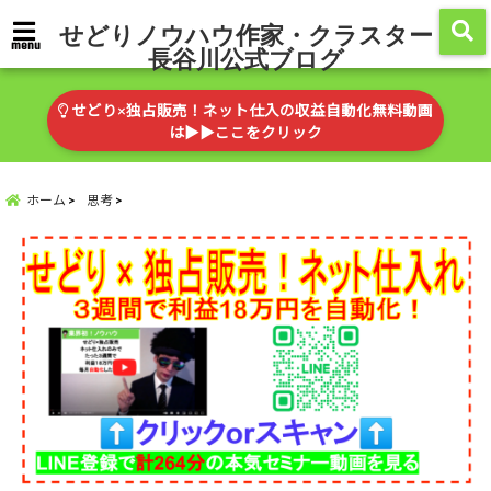
せどりノウハウ作家・クラスター
menu
長谷川公式ブログ
せどり×独占販売！ネット仕入の収益自動化無料動画
は▶︎▶︎ここをクリック
ホーム
思考