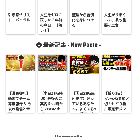
引き寄せリス
人生をゼロに
整理から習慣
人生がうまく
ト バイラル
戻した３年前
化を身につけ
いく、最も重
の今日 【熱
る
要な土台
い！】
New Posts
最新記事 -
-
【満員御礼】
【本日23時締
【明日23時受
【残り3日】
動画でチーム
切】最後のご
付終了】迷っ
7/29(水)参加〆
募集報告 ＆ 今
案内＆22時か
ているあなた
切！せどり独
後の発信と幸
ら ZOOMオー
へ。よくある9
占販売新メン
運のラッパイ
プンオフィス
つの疑問に答
バーのリアル
チョウ
開催 せどり独
えます
進捗報告
占販売