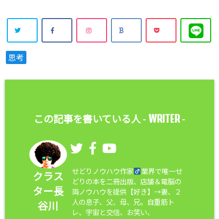
思考
WRITER
この記事を書いている人 -
-
せどりノウハウ作家
業界で唯一せ
クラス
どりの本を二冊出版、店舗＆電脳の
ター長
両ノウハウを提供【好き】→妻、２
人の息子、父、母、兄。自重筋ト
谷川
レ、宇宙と交信、お笑い、