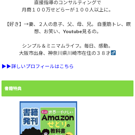
直接指導のコンサルティングで
月商１００万せどらーが１００人以上に。
【好き】→妻、２人の息子、父、母、兄。 自重筋トレ、瞑
想、お笑い、Youtube見るの。
シンプル＆ミニマムライフ。毎日、感動。
大阪市出身、神奈川県川崎市在住の３８才
▶︎▶︎詳しいプロフィールはこちら
書籍特典