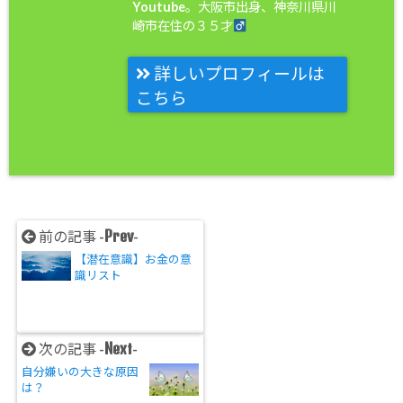
Youtube。大阪市出身、神奈川県川
崎市在住の３５才
詳しいプロフィールは
こちら
Prev
前の記事 -
-
【潜在意識】お金の意
識リスト
Next
次の記事 -
-
自分嫌いの大きな原因
は？