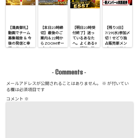
【満員御礼】
【本日23時締
【明日23時受
【残り3日】
動画でチーム
切】最後のご
付終了】迷っ
7/29(水)参加〆
募集報告 ＆ 今
案内＆22時か
ているあなた
切！せどり独
後の発信と幸
ら ZOOMオー
へ。よくある9
占販売新メン
運のラッパイ
プンオフィス
つの疑問に答
バーのリアル
チョウ
開催 せどり独
えます
進捗報告
占販売
Comments
-
-
メールアドレスが公開されることはありません。
※
が付いてい
る欄は必須項目です
コメント
※