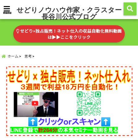
せどりノウハウ作家・クラスター
menu
長谷川公式ブログ
せどり×独占販売！ネット仕入の収益自動化無料動画
は▶︎▶︎ここをクリック
ホーム
思考