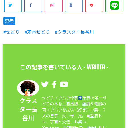
思考
せどり
家電せどり
クラスター長谷川
WRITER
この記事を書いている人 -
-
せどりノウハウ作家
業界で唯一せ
クラス
どりの本を二冊出版、店舗＆電脳の
ター長
両ノウハウを提供【好き】→妻、２
人の息子、父、母、兄。自重筋ト
谷川
レ、宇宙と交信、お笑い、
Youtube。大阪市出身、神奈川県川