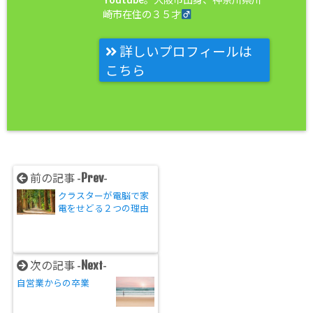
崎市在住の３５才
詳しいプロフィールは
こちら
Prev
前の記事 -
-
クラスターが電脳で家
電をせどる２つの理由
Next
次の記事 -
-
自営業からの卒業