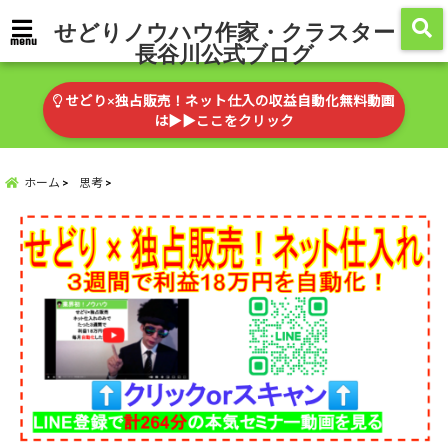
せどりノウハウ作家・クラスター
menu
長谷川公式ブログ
せどり×独占販売！ネット仕入の収益自動化無料動画
は▶︎▶︎ここをクリック
ホーム
思考