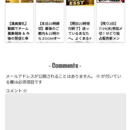
【満員御礼】
【本日23時締
【明日23時受
【残り3日】
動画でチーム
切】最後のご
付終了】迷っ
7/29(水)参加〆
募集報告 ＆ 今
案内＆22時か
ているあなた
切！せどり独
後の発信と幸
ら ZOOMオー
へ。よくある9
占販売新メン
運のラッパイ
プンオフィス
つの疑問に答
バーのリアル
チョウ
開催 せどり独
えます
進捗報告
占販売
Comments
-
-
メールアドレスが公開されることはありません。
※
が付いてい
る欄は必須項目です
コメント
※