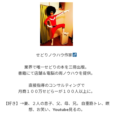
せどりノウハウ作家
業界で唯一せどりの本を三冊出版。
書籍にて店舗＆電脳の両ノウハウを提供。
直接指導のコンサルティングで
月商１００万せどらーが１００人以上に。
【好き】→妻、２人の息子、父、母、兄。 自重筋トレ、瞑
想、お笑い、Youtube見るの。