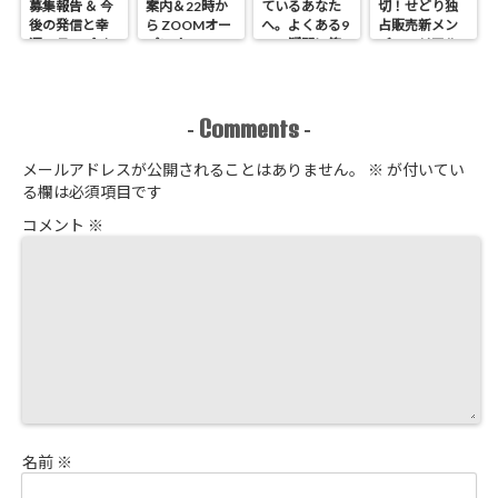
募集報告 ＆ 今
案内＆22時か
ているあなた
切！せどり独
後の発信と幸
ら ZOOMオー
へ。よくある9
占販売新メン
運のラッパイ
プンオフィス
つの疑問に答
バーのリアル
チョウ
開催 せどり独
えます
進捗報告
占販売
Comments
-
-
メールアドレスが公開されることはありません。
※
が付いてい
る欄は必須項目です
コメント
※
名前
※