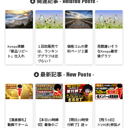
Related Posts
関連記事 -
-
Keepa実験
１回目販売で
価格コムの便
見間違いそう
「新品リピー
は、ランキン
利ページ２選
なKeepa最安
ト」仕入れ
ググラフは出
値グラフ
づらい？
New Posts
最新記事 -
-
【満員御礼】
【本日23時締
【明日23時受
【残り3日】
動画でチーム
切】最後のご
付終了】迷っ
7/29(水)参加〆