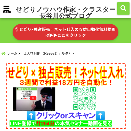
せどりノウハウ作家・クラスター
menu
長谷川公式ブログ
せどり×独占販売！ネット仕入の収益自動化無料動画
は▶︎▶︎ここをクリック
ホーム
仕入れ判断（Keepa＆デルタ）