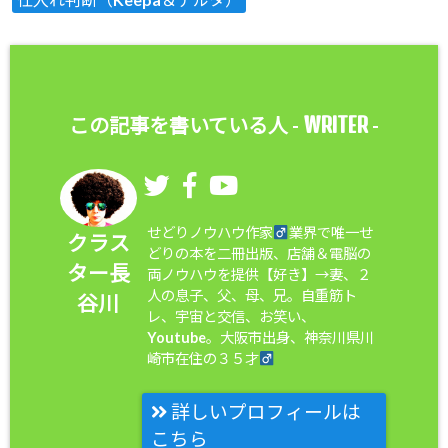
WRITER
この記事を書いている人 -
-
せどりノウハウ作家
業界で唯一せ
クラス
どりの本を二冊出版、店舗＆電脳の
ター長
両ノウハウを提供【好き】→妻、２
人の息子、父、母、兄。自重筋ト
谷川
レ、宇宙と交信、お笑い、
Youtube。大阪市出身、神奈川県川
崎市在住の３５才
詳しいプロフィールは
こちら