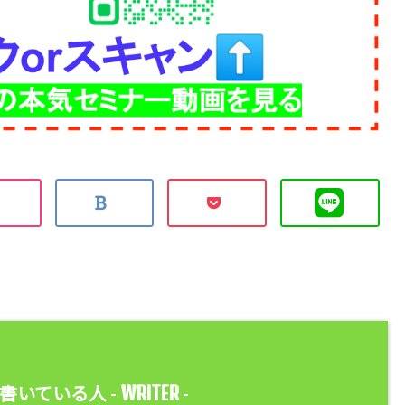
WRITER
書いている人 -
-