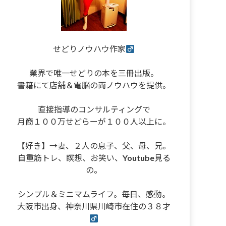
せどりノウハウ作家
業界で唯一せどりの本を三冊出版。
書籍にて店舗＆電脳の両ノウハウを提供。
直接指導のコンサルティングで
月商１００万せどらーが１００人以上に。
【好き】→妻、２人の息子、父、母、兄。
自重筋トレ、瞑想、お笑い、Youtube見る
の。
シンプル＆ミニマムライフ。毎日、感動。
大阪市出身、神奈川県川崎市在住の３８才