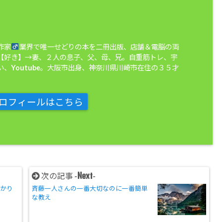
作家
業界で唯一せどりの本を二冊出版、店舗＆電脳の両
【好き】→妻、２人の息子、父、母、兄。自重筋トレ、宇
、Youtube。大阪市出身、神奈川県川崎市在住の３５才
ロフィールはこちら
Next
次の記事 -
-
分かり
斉藤一人さんの一番大切なのに一番簡単
な教え