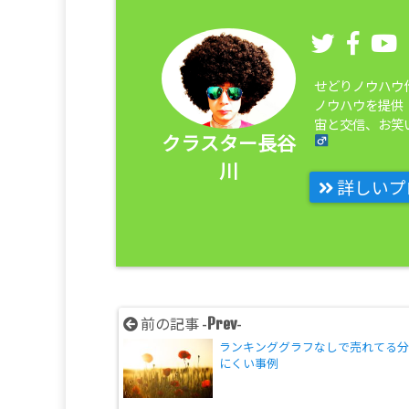
せどりノウハウ
ノウハウを提供
宙と交信、お笑い
クラスター長谷
川
詳しいプ
Prev
前の記事 -
-
ランキンググラフなしで売れてる
にくい事例