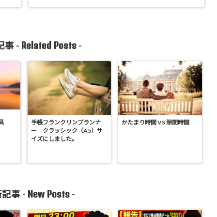
Related Posts
事 -
-
具
手帳フランクリンプランナ
かたまり時間 VS 隙間時間
ー クラッシック（A5）サ
イズにしました。
New Posts
記事 -
-