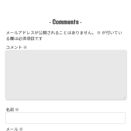
チョウ
開催 せどり独
えます
進捗報告
占販売
Comments
-
-
メールアドレスが公開されることはありません。
※
が付いてい
る欄は必須項目です
コメント
※
名前
※
メール
※