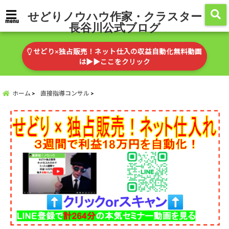
せどりノウハウ作家・クラスター
menu
長谷川公式ブログ
せどり×独占販売！ネット仕入の収益自動化無料動画
は▶︎▶︎ここをクリック
ホーム
直接指導コンサル