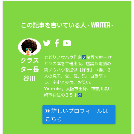
WRITER
この記事を書いている人 -
-
せどりノウハウ作家
業界で唯一せ
クラス
どりの本を二冊出版、店舗＆電脳の
ター長
両ノウハウを提供【好き】→妻、２
人の息子、父、母、兄。自重筋ト
谷川
レ、宇宙と交信、お笑い、
Youtube。大阪市出身、神奈川県川
崎市在住の３５才
詳しいプロフィールは
こちら