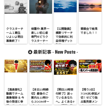
クラスターチ
保護中: 業界一
【公開動画】
懇親会で結果
ーム１期生
楽しい初心者
横断リサーチ
でました！！
いよいよ明日
専門せどりク
で効率的に利
募集終了！
ラスターチー
益倍増ゲット
ムにご入会く
動画
ださい。
New Posts
最新記事 -
-
【満員御礼】
【本日23時締
【明日23時受
【残り3日】
動画でチーム
切】最後のご
付終了】迷っ
7/29(水)参加〆
募集報告 ＆ 今
案内＆22時か
ているあなた
切！せどり独
後の発信と幸
ら ZOOMオー
へ。よくある9
占販売新メン
運のラッパイ
プンオフィス
つの疑問に答
バーのリアル