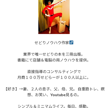
せどりノウハウ作家
業界で唯一せどりの本を三冊出版。
書籍にて店舗＆電脳の両ノウハウを提供。
直接指導のコンサルティングで
月商１００万せどらーが１００人以上に。
【好き】→妻、２人の息子、父、母、兄。 自重筋トレ、瞑
想、お笑い、Youtube見るの。
シンプル＆ミニマムライフ。毎日、感動。