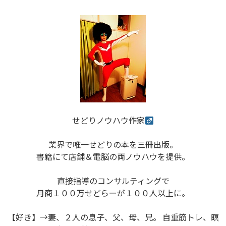
せどりノウハウ作家
業界で唯一せどりの本を三冊出版。
書籍にて店舗＆電脳の両ノウハウを提供。
直接指導のコンサルティングで
月商１００万せどらーが１００人以上に。
【好き】→妻、２人の息子、父、母、兄。 自重筋トレ、瞑