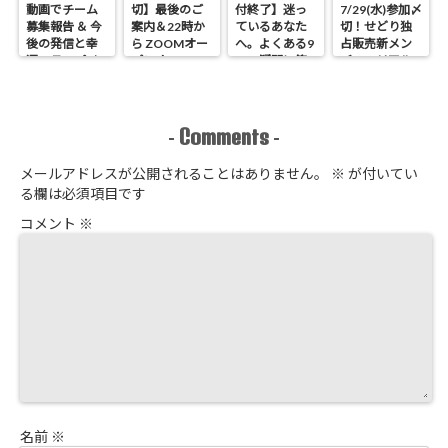
動画でチーム
切】最後のご
付終了】迷っ
7/29(水)参加〆
募集報告 ＆ 今
案内＆22時か
ているあなた
切！せどり独
後の発信と幸
ら ZOOMオー
へ。よくある9
占販売新メン
運のラッパイ
プンオフィス
つの疑問に答
バーのリアル
チョウ
開催 せどり独
えます
進捗報告
占販売
Comments
-
-
メールアドレスが公開されることはありません。
※
が付いてい
る欄は必須項目です
コメント
※
名前
※