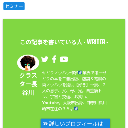
セミナー
WRITER
この記事を書いている人 -
-
せどりノウハウ作家
業界で唯一せ
クラス
どりの本を二冊出版、店舗＆電脳の
ター長
両ノウハウを提供【好き】→妻、２
人の息子、父、母、兄。自重筋ト
谷川
レ、宇宙と交信、お笑い、
Youtube。大阪市出身、神奈川県川
崎市在住の３５才
詳しいプロフィールは