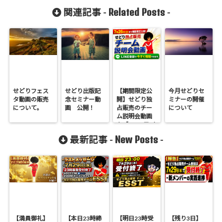
Related Posts
関連記事 -
-
せどりフェス
せどり出版記
【期間限定公
今月せどりセ
タ動画の販売
念セミナー動
開】せどり独
ミナーの開催
について。
画 公開！
占販売のチー
について
ム説明会動画
を【7/26(日)ま
で】特別公開
New Posts
最新記事 -
-
します！
【満員御礼】
【本日23時締
【明日23時受
【残り3日】