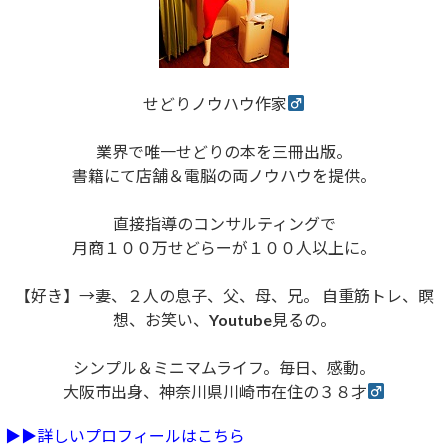
せどりノウハウ作家
業界で唯一せどりの本を三冊出版。
書籍にて店舗＆電脳の両ノウハウを提供。
直接指導のコンサルティングで
月商１００万せどらーが１００人以上に。
【好き】→妻、２人の息子、父、母、兄。 自重筋トレ、瞑
想、お笑い、Youtube見るの。
シンプル＆ミニマムライフ。毎日、感動。
大阪市出身、神奈川県川崎市在住の３８才
▶︎▶︎詳しいプロフィールはこちら