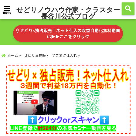
せどりノウハウ作家・クラスター
menu
長谷川公式ブログ
せどり×独占販売！ネット仕入の収益自動化無料動画
は▶︎▶︎ここをクリック
ホーム
せどり＆物販
ヤフオク仕入れ