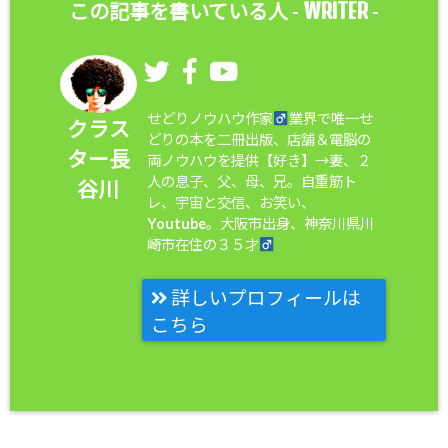
WRITER
この記事を書いている人 -
-
せどりノウハウ作家
業界で唯一せ
クラス
どりの本を二冊出版、店舗＆電脳の
ター長
両ノウハウを提供【好き】→妻、２
人の息子、父、母、兄。自重筋ト
谷川
レ、宇宙と交信、お笑い、
Youtube。大阪市出身、神奈川県川
崎市在住の３５才
詳しいプロフィールは
こちら