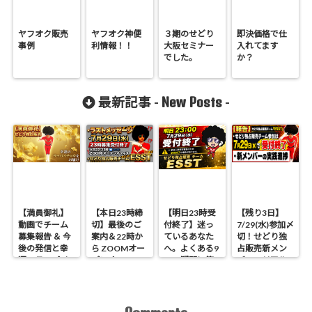
ヤフオク販売
ヤフオク神便
３期のせどり
即決価格で仕
事例
利情報！！
大阪セミナー
入れてます
でした。
か？
New Posts
最新記事 -
-
【満員御礼】
【本日23時締
【明日23時受
【残り3日】
動画でチーム
切】最後のご
付終了】迷っ
7/29(水)参加〆
募集報告 ＆ 今
案内＆22時か
ているあなた
切！せどり独
後の発信と幸
ら ZOOMオー
へ。よくある9
占販売新メン
運のラッパイ
プンオフィス
つの疑問に答
バーのリアル
チョウ
開催 せどり独
えます
進捗報告
占販売