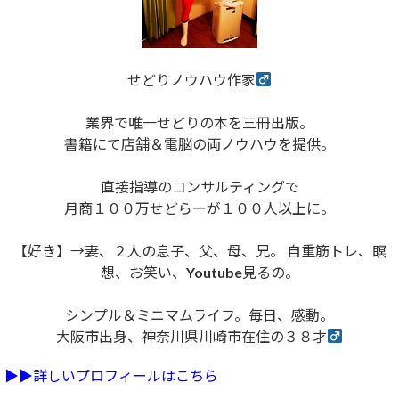
せどりノウハウ作家
業界で唯一せどりの本を三冊出版。
書籍にて店舗＆電脳の両ノウハウを提供。
直接指導のコンサルティングで
月商１００万せどらーが１００人以上に。
【好き】→妻、２人の息子、父、母、兄。 自重筋トレ、瞑
想、お笑い、Youtube見るの。
シンプル＆ミニマムライフ。毎日、感動。
大阪市出身、神奈川県川崎市在住の３８才
▶︎▶︎詳しいプロフィールはこちら