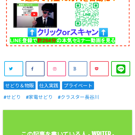
せどり＆物販
仕入実践
プライベート
せどり
家電せどり
クラスター長谷川
WRITER
この記事を書いている人 -
-