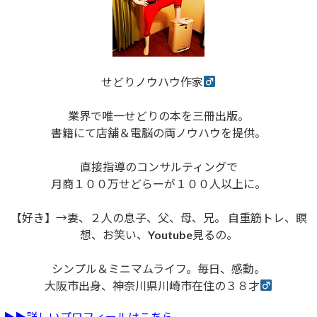
せどりノウハウ作家
業界で唯一せどりの本を三冊出版。
書籍にて店舗＆電脳の両ノウハウを提供。
直接指導のコンサルティングで
月商１００万せどらーが１００人以上に。
【好き】→妻、２人の息子、父、母、兄。 自重筋トレ、瞑
想、お笑い、Youtube見るの。
シンプル＆ミニマムライフ。毎日、感動。
大阪市出身、神奈川県川崎市在住の３８才
▶︎▶︎詳しいプロフィールはこちら