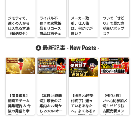
ジモティで、
ライバル不
メーカー取
ついで「せど
遠くの人から
在？の家電製
引、仕入値
り」で見た方
仕入れる方法
品＆リコース
は、何がけが
が良いポップ
（郵送以外）
商品は再チェ
良い？
は？
ックしよう。
New Posts
最新記事 -
-
【満員御礼】
【本日23時締
【明日23時受
【残り3日】
動画でチーム
切】最後のご
付終了】迷っ
7/29(水)参加〆
募集報告 ＆ 今
案内＆22時か
ているあなた
切！せどり独
後の発信と幸
ら ZOOMオー
へ。よくある9
占販売新メン
運のラッパイ
プンオフィス
つの疑問に答
バーのリアル
チョウ
開催 せどり独
えます
進捗報告
占販売