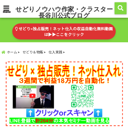
せどりノウハウ作家・クラスター
menu
長谷川公式ブログ
せどり×独占販売！ネット仕入の収益自動化無料動画
は▶︎▶︎ここをクリック
ホーム
せどり＆物販
仕入実践