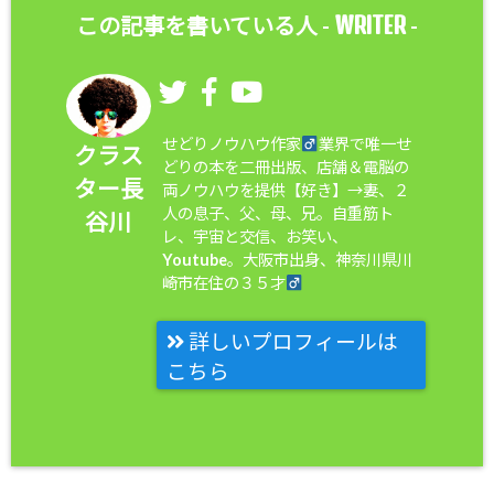
WRITER
この記事を書いている人 -
-
せどりノウハウ作家
業界で唯一せ
クラス
どりの本を二冊出版、店舗＆電脳の
ター長
両ノウハウを提供【好き】→妻、２
人の息子、父、母、兄。自重筋ト
谷川
レ、宇宙と交信、お笑い、
Youtube。大阪市出身、神奈川県川
崎市在住の３５才
詳しいプロフィールは
こちら