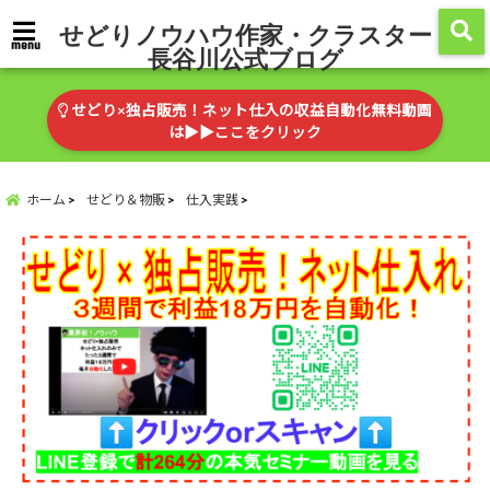
せどりノウハウ作家・クラスター
menu
長谷川公式ブログ
せどり×独占販売！ネット仕入の収益自動化無料動画
は▶︎▶︎ここをクリック
ホーム
せどり＆物販
仕入実践