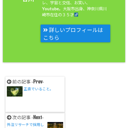
レ、宇宙と交信、お笑い、
Youtube。大阪市出身、神奈川県川
崎市在住の３５才
詳しいプロフィールは
こちら
Prev
前の記事 -
-
正直でいること。
Next
次の記事 -
-
外注リサーチで採用し