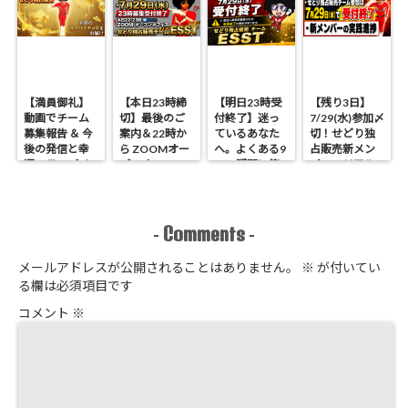
【満員御礼】
【本日23時締
【明日23時受
【残り3日】
動画でチーム
切】最後のご
付終了】迷っ
7/29(水)参加〆
募集報告 ＆ 今
案内＆22時か
ているあなた
切！せどり独
後の発信と幸
ら ZOOMオー
へ。よくある9
占販売新メン
運のラッパイ
プンオフィス
つの疑問に答
バーのリアル
チョウ
開催 せどり独
えます
進捗報告
占販売
Comments
-
-
メールアドレスが公開されることはありません。
※
が付いてい
る欄は必須項目です
コメント
※