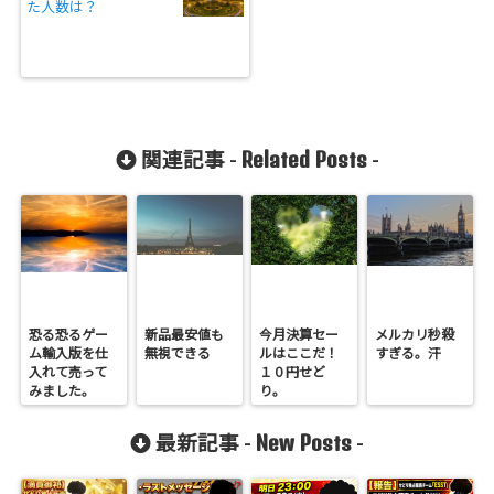
た人数は？
Related Posts
関連記事 -
-
恐る恐るゲー
新品最安値も
今月決算セー
メルカリ秒殺
ム輸入版を仕
無視できる
ルはここだ！
すぎる。汗
入れて売って
１０円せど
みました。
り。
New Posts
最新記事 -
-