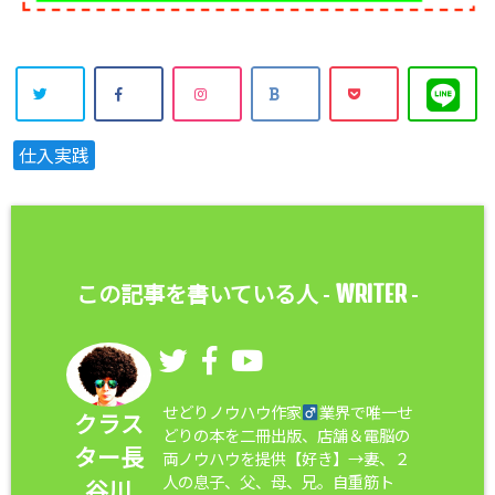
仕入実践
WRITER
この記事を書いている人 -
-
せどりノウハウ作家
業界で唯一せ
クラス
どりの本を二冊出版、店舗＆電脳の
ター長
両ノウハウを提供【好き】→妻、２
人の息子、父、母、兄。自重筋ト
谷川