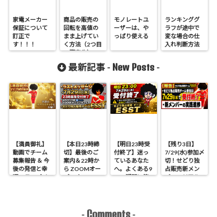
家電メーカー
商品の販売の
モノレートユ
ランキンググ
保証について
回転を高値の
ーザーは、や
ラフが途中で
訂正で
まま上げてい
っぱり使える
変な場合の仕
す！！！
く方法（2つ目
入れ判断方法
の販売先）
New Posts
最新記事 -
-
【満員御礼】
【本日23時締
【明日23時受
【残り3日】
動画でチーム
切】最後のご
付終了】迷っ
7/29(水)参加〆
募集報告 ＆ 今
案内＆22時か
ているあなた
切！せどり独
後の発信と幸
ら ZOOMオー
へ。よくある9
占販売新メン
運のラッパイ
プンオフィス
つの疑問に答
バーのリアル
チョウ
開催 せどり独
えます
進捗報告
占販売
Comments
-
-