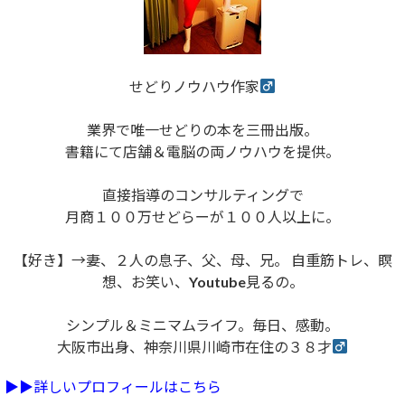
せどりノウハウ作家
業界で唯一せどりの本を三冊出版。
書籍にて店舗＆電脳の両ノウハウを提供。
直接指導のコンサルティングで
月商１００万せどらーが１００人以上に。
【好き】→妻、２人の息子、父、母、兄。 自重筋トレ、瞑
想、お笑い、Youtube見るの。
シンプル＆ミニマムライフ。毎日、感動。
大阪市出身、神奈川県川崎市在住の３８才
▶︎▶︎詳しいプロフィールはこちら