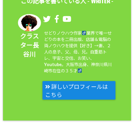
WRITER
この記事を書いている人 -
-
せどりノウハウ作家
業界で唯一せ
クラス
どりの本を二冊出版、店舗＆電脳の
ター長
両ノウハウを提供【好き】→妻、２
人の息子、父、母、兄。自重筋ト
谷川
レ、宇宙と交信、お笑い、
Youtube。大阪市出身、神奈川県川
崎市在住の３５才
詳しいプロフィールは
こちら