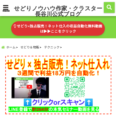
せどりノウハウ作家・クラスター
menu
長谷川公式ブログ
せどり×独占販売！ネット仕入の収益自動化無料動画
は▶︎▶︎ここをクリック
ホーム
せどり＆物販
テクニック