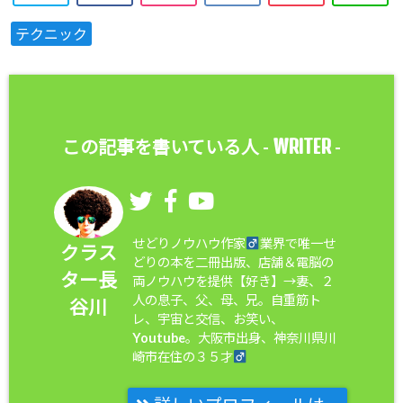
テクニック
WRITER
この記事を書いている人 -
-
せどりノウハウ作家
業界で唯一せ
クラス
どりの本を二冊出版、店舗＆電脳の
ター長
両ノウハウを提供【好き】→妻、２
人の息子、父、母、兄。自重筋ト
谷川
レ、宇宙と交信、お笑い、
Youtube。大阪市出身、神奈川県川
崎市在住の３５才