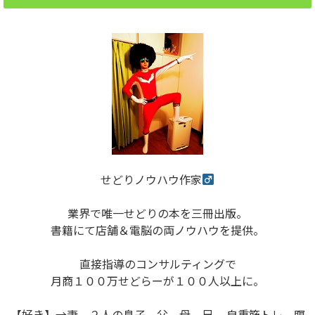
せどりノウハウ作家
業界で唯一せどりの本を三冊出版。
書籍にて店舗＆電脳の両ノウハウを提供。
直接指導のコンサルティングで
月商１００万せどらーが１００人以上に。
【好き】→妻、２人の息子、父、母、兄。 自重筋トレ、瞑