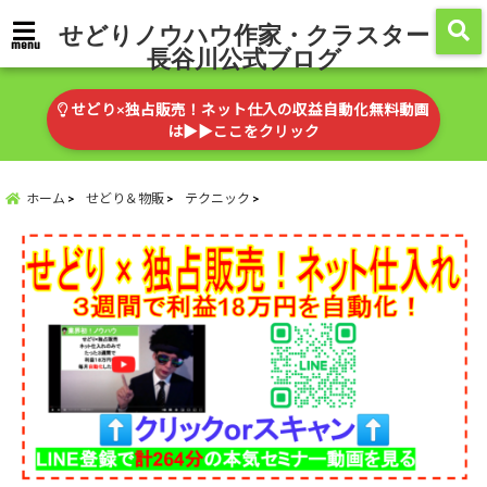
せどりノウハウ作家・クラスター
menu
長谷川公式ブログ
せどり×独占販売！ネット仕入の収益自動化無料動画
は▶︎▶︎ここをクリック
ホーム
せどり＆物販
テクニック