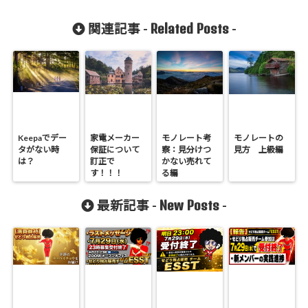
Related Posts
関連記事 -
-
Keepaでデー
家電メーカー
モノレート考
モノレートの
タがない時
保証について
察：見分けつ
見方 上級編
は？
訂正で
かない売れて
す！！！
る編
New Posts
最新記事 -
-