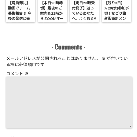
【満員御礼】
【本日23時締
【明日23時受
【残り3日】
動画でチーム
切】最後のご
付終了】迷っ
7/29(水)参加〆
募集報告 ＆ 今
案内＆22時か
ているあなた
切！せどり独
後の発信と幸
ら ZOOMオー
へ。よくある9
占販売新メン
運のラッパイ
プンオフィス
つの疑問に答
バーのリアル
チョウ
開催 せどり独
えます
進捗報告
占販売
Comments
-
-
メールアドレスが公開されることはありません。
※
が付いてい
る欄は必須項目です
コメント
※