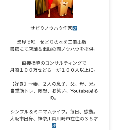
せどりノウハウ作家
業界で唯一せどりの本を三冊出版。
書籍にて店舗＆電脳の両ノウハウを提供。
直接指導のコンサルティングで
月商１００万せどらーが１００人以上に。
【好き】→妻、２人の息子、父、母、兄。
自重筋トレ、瞑想、お笑い、Youtube見る
の。
シンプル＆ミニマムライフ。毎日、感動。
大阪市出身、神奈川県川崎市在住の３８才