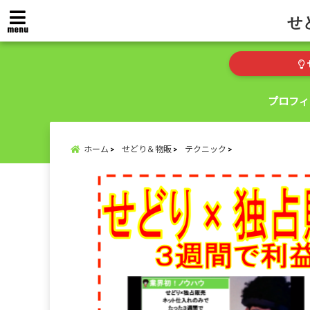
せ
menu
プロフィ
ホーム
せどり＆物販
テクニック