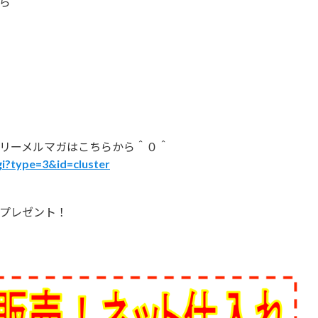
ら
リーメルマガはこちらから＾０＾
gi?type=3&id=cluster
プレゼント！