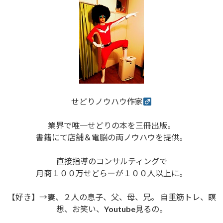
せどりノウハウ作家
業界で唯一せどりの本を三冊出版。
書籍にて店舗＆電脳の両ノウハウを提供。
直接指導のコンサルティングで
月商１００万せどらーが１００人以上に。
【好き】→妻、２人の息子、父、母、兄。 自重筋トレ、瞑
想、お笑い、Youtube見るの。