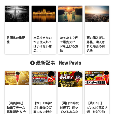
言語化の重要
出品できない
たった１０円
悪い購入者に
性
から仕入れて
で販売スピー
落札、購入さ
はいけない商
ドを上げる方
れた場合の対
品！！
法
処法
New Posts
最新記事 -
-
【満員御礼】
【本日23時締
【明日23時受
【残り3日】
動画でチーム
切】最後のご
付終了】迷っ
7/29(水)参加〆
募集報告 ＆ 今
案内＆22時か
ているあなた
切！せどり独