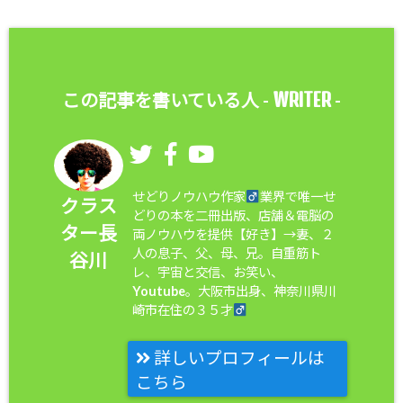
WRITER
この記事を書いている人 -
-
せどりノウハウ作家
業界で唯一せ
クラス
どりの本を二冊出版、店舗＆電脳の
ター長
両ノウハウを提供【好き】→妻、２
人の息子、父、母、兄。自重筋ト
谷川
レ、宇宙と交信、お笑い、
Youtube。大阪市出身、神奈川県川
崎市在住の３５才
詳しいプロフィールは
こちら