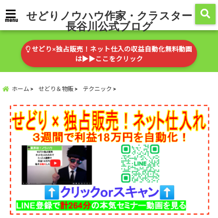
せどりノウハウ作家・クラスター
menu
長谷川公式ブログ
せどり×独占販売！ネット仕入の収益自動化無料動画
は▶︎▶︎ここをクリック
ホーム
せどり＆物販
テクニック