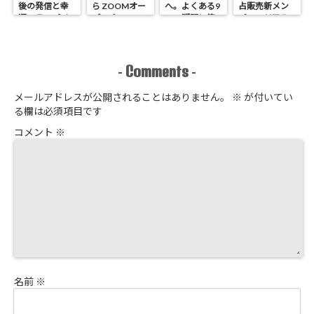
後の発信と幸
ら ZOOMオー
へ。よくある9
占販売新メン
運のラッパイ
プンオフィス
つの疑問に答
バーのリアル
チョウ
開催 せどり独
えます
進捗報告
占販売
Comments
-
-
メールアドレスが公開されることはありません。
※
が付いてい
る欄は必須項目です
コメント
※
名前
※